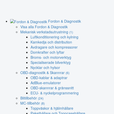
Fordon & Diagnostik
Visa alla Fordon & Diagnostik
Mekanisk verkstadsutrustning
(1)
Luftkonditionering och kylning
Kamkedja och distribution
Avdragare och kompressorer
Domkrafter och lyftar
Broms- och motorverktyg
Specialiserade bilverktyg
Nycklar och hylsor
OBD-diagnostik & Skannrar
(6)
OBD-kablar & adaptrar
AdBlue-emulatorer
OBD-skannrar & gränssnitt
ECU- & nyckelprogrammering
Biltillbehör
(24)
MC-tillbehör
(8)
Toppväskor & hjälmhållare
Pakethållare och Toppcasehållare