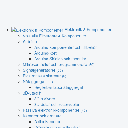
Elektronik & Komponenter
Visa alla Elektronik & Komponenter
Arduino
Arduino-komponenter och tillbehör
Arduino-kort
Arduino Shields och moduler
Mikrokontroller och programmerare
(59)
Signalgeneratorer
(20)
Elektroniska skärmar
(6)
Nätaggregat
(39)
Reglerbar labbnätaggregat
3D-utskrift
3D-skrivare
3D-delar och reservdelar
Passiva elektronikkomponenter
(40)
Kameror och drönare
Actionkameror
Drönare och quadkoptrar