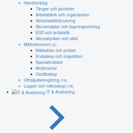
Handverktyg
Tänger och pincetter
Arbetsbänk och organisation
Verkstadsförbrukning
Skruvmejslar och öppningsverktyg
ESD och antistatik
Skruvstycken och stöd
Mätinstrument
(2)
Mätkablar och prober
Endoskop och inspektion
Specialmätare
Multimetrar
Oscilloskop
Ultraljudsrengöring
(14)
Lupper och mikroskop
(19)
IT & Anslutning