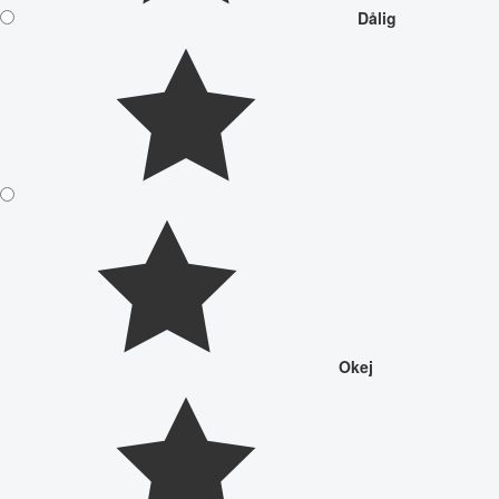
Dålig
Okej