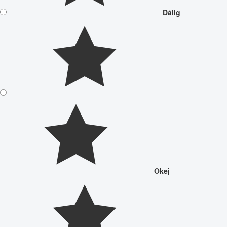
Dålig
Okej