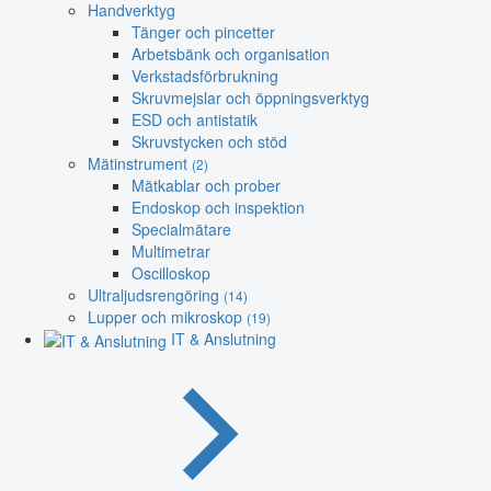
Handverktyg
Tänger och pincetter
Arbetsbänk och organisation
Verkstadsförbrukning
Skruvmejslar och öppningsverktyg
ESD och antistatik
Skruvstycken och stöd
Mätinstrument
(2)
Mätkablar och prober
Endoskop och inspektion
Specialmätare
Multimetrar
Oscilloskop
Ultraljudsrengöring
(14)
Lupper och mikroskop
(19)
IT & Anslutning