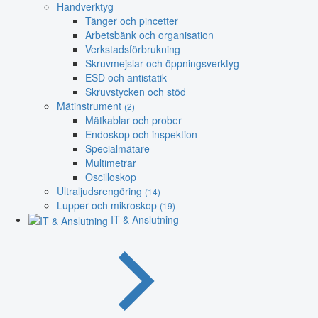
Handverktyg
Tänger och pincetter
Arbetsbänk och organisation
Verkstadsförbrukning
Skruvmejslar och öppningsverktyg
ESD och antistatik
Skruvstycken och stöd
Mätinstrument
(2)
Mätkablar och prober
Endoskop och inspektion
Specialmätare
Multimetrar
Oscilloskop
Ultraljudsrengöring
(14)
Lupper och mikroskop
(19)
IT & Anslutning