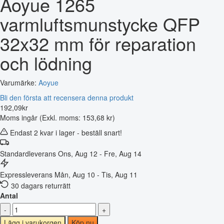
Aoyue 1265
varmluftsmunstycke QFP
32x32 mm för reparation
och lödning
Varumärke:
Aoyue
Bli den första att recensera denna produkt
192
,
09
kr
Moms ingår
(Exkl. moms: 153,68 kr)
Endast 2 kvar i lager - beställ snart!
Standardleverans
Ons, Aug 12 - Fre, Aug 14
Expressleverans
Mån, Aug 10 - Tis, Aug 11
30 dagars returrätt
Antal
-
+
Lägg i varukorgen
Köp nu