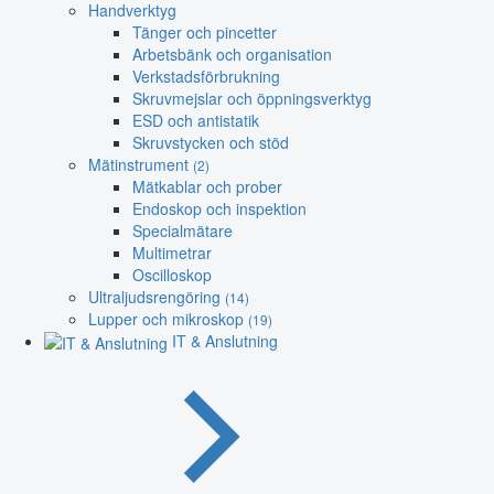
Handverktyg
Tänger och pincetter
Arbetsbänk och organisation
Verkstadsförbrukning
Skruvmejslar och öppningsverktyg
ESD och antistatik
Skruvstycken och stöd
Mätinstrument
(2)
Mätkablar och prober
Endoskop och inspektion
Specialmätare
Multimetrar
Oscilloskop
Ultraljudsrengöring
(14)
Lupper och mikroskop
(19)
IT & Anslutning