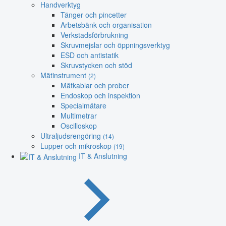
Handverktyg
Tänger och pincetter
Arbetsbänk och organisation
Verkstadsförbrukning
Skruvmejslar och öppningsverktyg
ESD och antistatik
Skruvstycken och stöd
Mätinstrument
(2)
Mätkablar och prober
Endoskop och inspektion
Specialmätare
Multimetrar
Oscilloskop
Ultraljudsrengöring
(14)
Lupper och mikroskop
(19)
IT & Anslutning