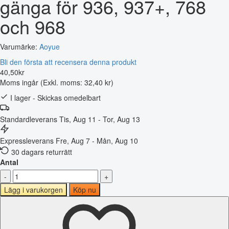
gänga för 936, 937+, 768
och 968
Varumärke:
Aoyue
Bli den första att recensera denna produkt
40
,
50
kr
Moms ingår
(Exkl. moms: 32,40 kr)
I lager - Skickas omedelbart
Standardleverans
Tis, Aug 11 - Tor, Aug 13
Expressleverans
Fre, Aug 7 - Mån, Aug 10
30 dagars returrätt
Antal
-
+
Lägg i varukorgen
Köp nu