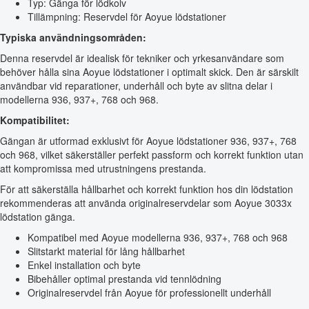
Typ: Gänga för lödkolv
Tillämpning: Reservdel för Aoyue lödstationer
Typiska användningsområden:
Denna reservdel är idealisk för tekniker och yrkesanvändare som
behöver hålla sina Aoyue lödstationer i optimalt skick. Den är särskilt
användbar vid reparationer, underhåll och byte av slitna delar i
modellerna 936, 937+, 768 och 968.
Kompatibilitet:
Gängan är utformad exklusivt för Aoyue lödstationer 936, 937+, 768
och 968, vilket säkerställer perfekt passform och korrekt funktion utan
att kompromissa med utrustningens prestanda.
För att säkerställa hållbarhet och korrekt funktion hos din lödstation
rekommenderas att använda originalreservdelar som Aoyue 3033x
lödstation gänga.
Kompatibel med Aoyue modellerna 936, 937+, 768 och 968
Slitstarkt material för lång hållbarhet
Enkel installation och byte
Bibehåller optimal prestanda vid tennlödning
Originalreservdel från Aoyue för professionellt underhåll