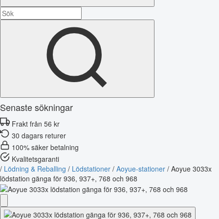
Senaste sökningar
Frakt från 56 kr
30 dagars returer
100% säker betalning
Kvalitetsgaranti
/
Lödning & Reballing
/
Lödstationer
/
Aoyue-stationer
/
Aoyue 3033x
lödstation gänga för 936, 937+, 768 och 968