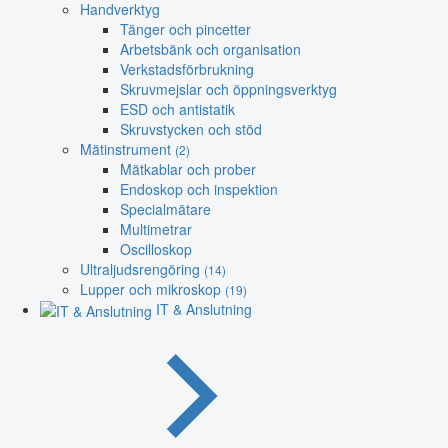
Handverktyg
Tänger och pincetter
Arbetsbänk och organisation
Verkstadsförbrukning
Skruvmejslar och öppningsverktyg
ESD och antistatik
Skruvstycken och stöd
Mätinstrument
(2)
Mätkablar och prober
Endoskop och inspektion
Specialmätare
Multimetrar
Oscilloskop
Ultraljudsrengöring
(14)
Lupper och mikroskop
(19)
IT & Anslutning