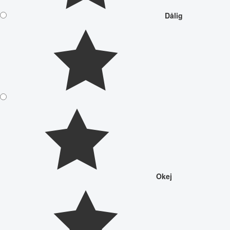
Dålig
Okej