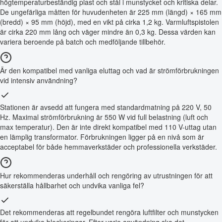
högtemperaturbeständig plast och stål i munstycket och kritiska delar.
De ungefärliga måtten för huvudenheten är 225 mm (längd) × 165 mm
(bredd) × 95 mm (höjd), med en vikt på cirka 1,2 kg. Varmluftspistolen
är cirka 220 mm lång och väger mindre än 0,3 kg. Dessa värden kan
variera beroende på batch och medföljande tillbehör.
Är den kompatibel med vanliga eluttag och vad är strömförbrukningen
vid intensiv användning?
Stationen är avsedd att fungera med standardmatning på 220 V, 50
Hz. Maximal strömförbrukning är 550 W vid full belastning (luft och
max temperatur). Den är inte direkt kompatibel med 110 V-uttag utan
en lämplig transformator. Förbrukningen ligger på en nivå som är
acceptabel för både hemmaverkstäder och professionella verkstäder.
Hur rekommenderas underhåll och rengöring av utrustningen för att
säkerställa hållbarhet och undvika vanliga fel?
Det rekommenderas att regelbundet rengöra luftfilter och munstycken
för att undvika blockeringar. Efter varje användning ska det