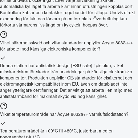
automatiska kyl-läget få arbeta klart innan utrustningen kopplas bort.
Kontrollera kablar och kontakter regelbundet för slitage. Undvik direkt
exponering för fukt och förvara på en torr plats. Överhettning kan
förkorta värmarens livslängd om kylcykeln hoppas över.
Vilket säkerhetsskydd och vilka standarder uppfyller Aoyue 8032a++
för arbete med känsliga elektroniska komponenter?
Denna station har antistatisk design (ESD-safe) i pistolen, vilket
minskar risken för skador från urladdningar på känsliga elektroniska
komponenter. Produkten uppfyller CE-standarder för elsäkerhet och
elektromagnetisk kompatibilitet inom EU, även om databladet inte
anger ytterligare certifieringar. Det är viktigt att arbeta i en miljö med
antistatarmband för maximalt skydd vid hög känslighet.
Vilket temperaturområde har Aoyue 8032a++ varmluftslödstation?
Temperaturområdet är 100°C till 480°C, justerbart med en
noggrannhet på 1°C.