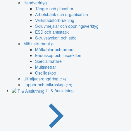
Handverktyg
Tänger och pincetter
Arbetsbänk och organisation
Verkstadsförbrukning
Skruvmejslar och öppningsverktyg
ESD och antistatik
Skruvstycken och stöd
Mätinstrument
(2)
Mätkablar och prober
Endoskop och inspektion
Specialmätare
Multimetrar
Oscilloskop
Ultraljudsrengöring
(14)
Lupper och mikroskop
(19)
IT & Anslutning