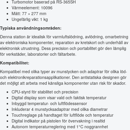
Turbomotor baserad på RS-365SH
Värmeelement: 10096
Mått: 77 × 277 mm
Ungefärlig vikt: 1 kg
Typiska användningsområden:
Denna station är idealisk för varmluftslödning, avlödning, omarbetning
av elektroniska komponenter, reparation av kretskort och underhåll av
elektronisk utrustning. Dess precision och portabilitet gör den lämplig
för verkstäder, laboratorier och fältarbete.
Kompatibilitet:
Kompatibel med olika typer av munstycken och adaptrar för olika löd-
och elektronikreparationsapplikationer. Den antistatiska designen gör
det möjligt att arbeta med känsliga komponenter utan risk för skador.
CPU-styrd för stabilitet och precision
Digital display som visar vald och faktisk temperatur
Inbyggd temperatur- och luftflödessensor
Inkluderar 4 munstycksadaptrar med olika diametrar
Touchreglage på handtaget för luftflöde och temperatur
Digital indikator på pistolen för övervakning i realtid
Autonom temperaturreglering med 1°C noggrannhet