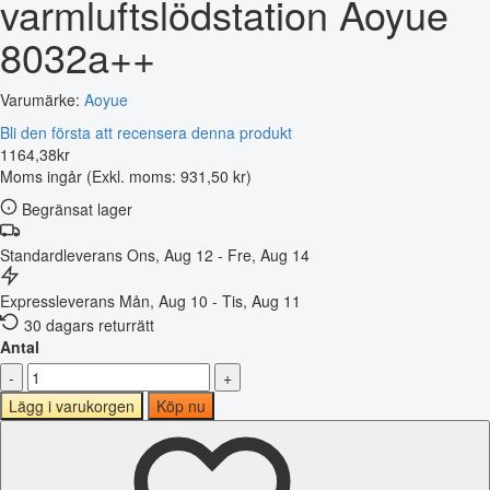
varmluftslödstation Aoyue
8032a++
Varumärke:
Aoyue
Bli den första att recensera denna produkt
1164
,
38
kr
Moms ingår
(Exkl. moms: 931,50 kr)
Begränsat lager
Standardleverans
Ons, Aug 12 - Fre, Aug 14
Expressleverans
Mån, Aug 10 - Tis, Aug 11
30 dagars returrätt
Antal
-
+
Lägg i varukorgen
Köp nu