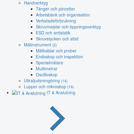
Handverktyg
Tänger och pincetter
Arbetsbänk och organisation
Verkstadsförbrukning
Skruvmejslar och öppningsverktyg
ESD och antistatik
Skruvstycken och stöd
Mätinstrument
(2)
Mätkablar och prober
Endoskop och inspektion
Specialmätare
Multimetrar
Oscilloskop
Ultraljudsrengöring
(14)
Lupper och mikroskop
(19)
IT & Anslutning