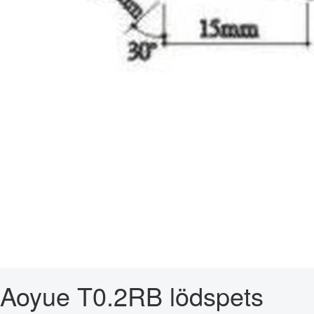
Aoyue T0.2RB lödspets