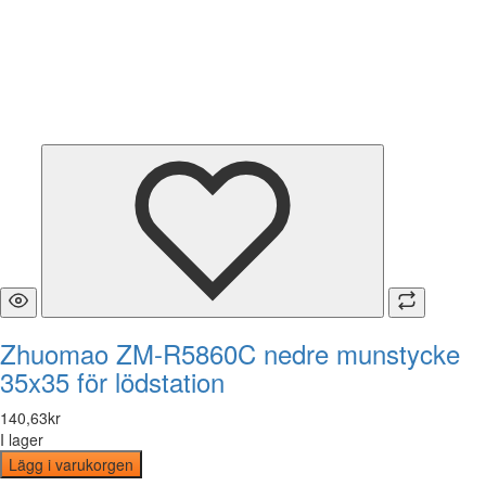
Zhuomao ZM-R5860C nedre munstycke
35x35 för lödstation
140
,
63
kr
I lager
Lägg i varukorgen