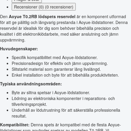
Recensioner (0) (0 recensioner)
Den
Aoyue T0.2RB lödspets reservdel
är en komponent utformad
för att ge pålitlig och långvarig prestanda i Aoyue-lödstationer. Denna
reservdel är idealisk för dig som behöver bibehålla precision och
kvalitet i ditt elektroniklödarbete, med säker anslutning och jämn
uppvärmning.
Huvudegenskaper:
Specifik kompatibilitet med Aoyue-lödstationer.
Precisionsdesign för effektiv och jämn uppvärmning.
Slitstarkt material som garanterar lång livslängd.
Enkel installation och byte för att bibehålla produktiviteten.
Typiska användningsområden:
Byte av slitna spetsar i Aoyue-lödstationer.
Lödning av elektroniska komponenter i reparations- och
tillverkningsprojekt.
Underhåll av lödutrustning för att säkerställa professionella
resultat.
Kompatibilitet:
Denna spets är kompatibel med de flesta Aoyue-
lödstationer som använder spetsar av modellen T0.2RB. Vi