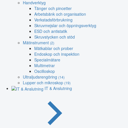
Handverktyg
Tänger och pincetter
Arbetsbänk och organisation
Verkstadsförbrukning
Skruvmejslar och öppningsverktyg
ESD och antistatik
Skruvstycken och stöd
Mätinstrument
(2)
Mätkablar och prober
Endoskop och inspektion
Specialmätare
Multimetrar
Oscilloskop
Ultraljudsrengöring
(14)
Lupper och mikroskop
(19)
IT & Anslutning