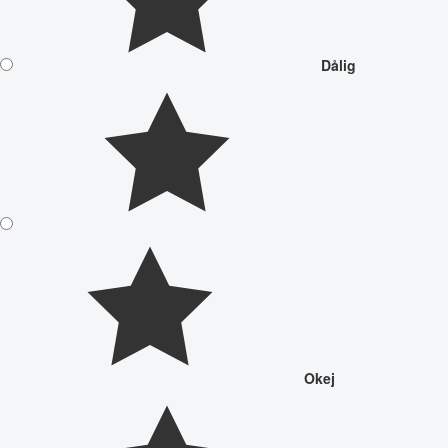
Dålig
Okej