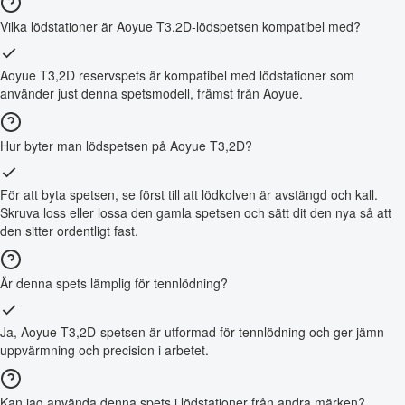
Vilka lödstationer är Aoyue T3,2D-lödspetsen kompatibel med?
Aoyue T3,2D reservspets är kompatibel med lödstationer som
använder just denna spetsmodell, främst från Aoyue.
Hur byter man lödspetsen på Aoyue T3,2D?
För att byta spetsen, se först till att lödkolven är avstängd och kall.
Skruva loss eller lossa den gamla spetsen och sätt dit den nya så att
den sitter ordentligt fast.
Är denna spets lämplig för tennlödning?
Ja, Aoyue T3,2D-spetsen är utformad för tennlödning och ger jämn
uppvärmning och precision i arbetet.
Kan jag använda denna spets i lödstationer från andra märken?