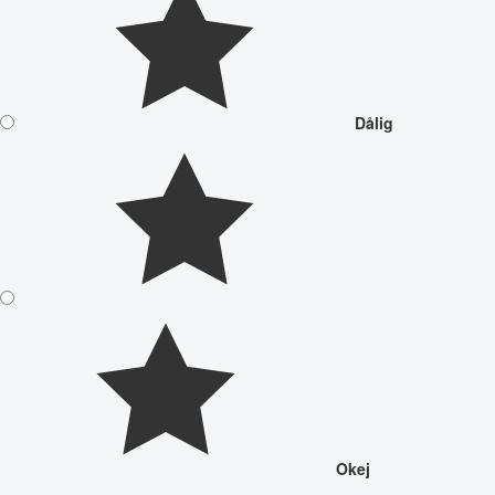
Dålig
Okej