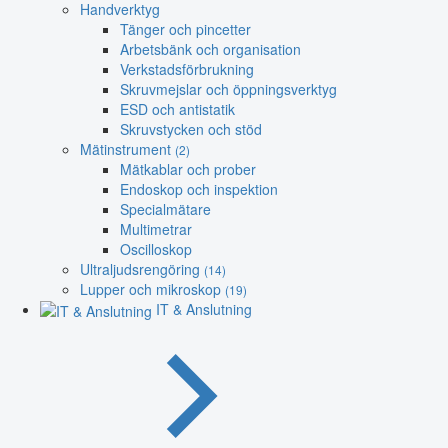
Handverktyg
Tänger och pincetter
Arbetsbänk och organisation
Verkstadsförbrukning
Skruvmejslar och öppningsverktyg
ESD och antistatik
Skruvstycken och stöd
Mätinstrument
(2)
Mätkablar och prober
Endoskop och inspektion
Specialmätare
Multimetrar
Oscilloskop
Ultraljudsrengöring
(14)
Lupper och mikroskop
(19)
IT & Anslutning