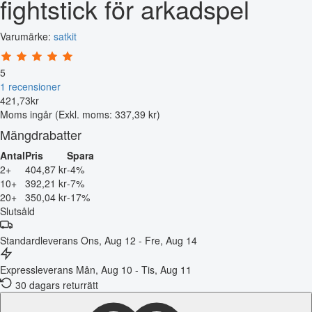
fightstick för arkadspel
Varumärke:
satkit
5
1 recensioner
421
,
73
kr
Moms ingår
(Exkl. moms: 337,39 kr)
Mängdrabatter
Antal
Pris
Spara
2+
404,87 kr
-4%
10+
392,21 kr
-7%
20+
350,04 kr
-17%
Slutsåld
Standardleverans
Ons, Aug 12 - Fre, Aug 14
Expressleverans
Mån, Aug 10 - Tis, Aug 11
30 dagars returrätt