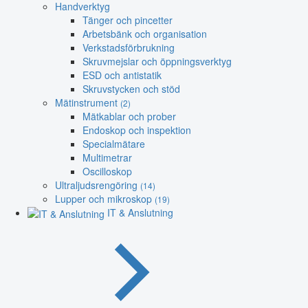
Handverktyg
Tänger och pincetter
Arbetsbänk och organisation
Verkstadsförbrukning
Skruvmejslar och öppningsverktyg
ESD och antistatik
Skruvstycken och stöd
Mätinstrument
(2)
Mätkablar och prober
Endoskop och inspektion
Specialmätare
Multimetrar
Oscilloskop
Ultraljudsrengöring
(14)
Lupper och mikroskop
(19)
IT & Anslutning