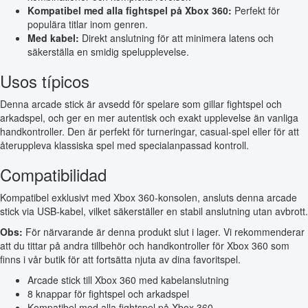
Kompatibel med alla fightspel på Xbox 360:
Perfekt för
populära titlar inom genren.
Med kabel:
Direkt anslutning för att minimera latens och
säkerställa en smidig spelupplevelse.
Usos típicos
Denna arcade stick är avsedd för spelare som gillar fightspel och
arkadspel, och ger en mer autentisk och exakt upplevelse än vanliga
handkontroller. Den är perfekt för turneringar, casual-spel eller för att
återuppleva klassiska spel med specialanpassad kontroll.
Compatibilidad
Kompatibel exklusivt med Xbox 360-konsolen, ansluts denna arcade
stick via USB-kabel, vilket säkerställer en stabil anslutning utan avbrott.
Obs:
För närvarande är denna produkt slut i lager. Vi rekommenderar
att du tittar på andra tillbehör och handkontroller för Xbox 360 som
finns i vår butik för att fortsätta njuta av dina favoritspel.
Arcade stick till Xbox 360 med kabelanslutning
8 knappar för fightspel och arkadspel
Kompatibel med alla fightspel på Xbox 360