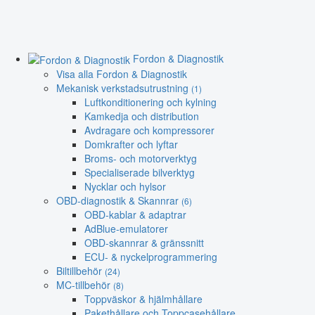
Fordon & Diagnostik
Visa alla Fordon & Diagnostik
Mekanisk verkstadsutrustning
(1)
Luftkonditionering och kylning
Kamkedja och distribution
Avdragare och kompressorer
Domkrafter och lyftar
Broms- och motorverktyg
Specialiserade bilverktyg
Nycklar och hylsor
OBD-diagnostik & Skannrar
(6)
OBD-kablar & adaptrar
AdBlue-emulatorer
OBD-skannrar & gränssnitt
ECU- & nyckelprogrammering
Biltillbehör
(24)
MC-tillbehör
(8)
Toppväskor & hjälmhållare
Pakethållare och Toppcasehållare