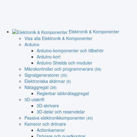
Elektronik & Komponenter
Visa alla Elektronik & Komponenter
Arduino
Arduino-komponenter och tillbehör
Arduino-kort
Arduino Shields och moduler
Mikrokontroller och programmerare
(59)
Signalgeneratorer
(20)
Elektroniska skärmar
(6)
Nätaggregat
(39)
Reglerbar labbnätaggregat
3D-utskrift
3D-skrivare
3D-delar och reservdelar
Passiva elektronikkomponenter
(40)
Kameror och drönare
Actionkameror
Drönare och quadkoptrar