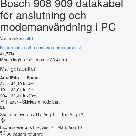
Bosch 908 909 datakabel
för anslutning och
modemanvändning i PC
Varumärke:
satkit
Bli den första att recensera denna produkt
41
,
77
kr
Moms ingår
(Exkl. moms: 33,41 kr)
Mängdrabatter
Antal
Pris
Spara
2+
40,10 kr
-4%
10+
38,01 kr
-9%
20+
33,41 kr
-20%
I lager - Skickas omedelbart
Standardleverans
Tis, Aug 11 - Tor, Aug 13
Expressleverans
Fre, Aug 7 - Mån, Aug 10
30 dagars returrätt