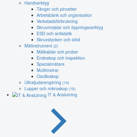
Handverktyg
Tänger och pincetter
Arbetsbänk och organisation
Verkstadsförbrukning
Skruvmejslar och öppningsverktyg
ESD och antistatik
Skruvstycken och stöd
Mätinstrument
(2)
Mätkablar och prober
Endoskop och inspektion
Specialmätare
Multimetrar
Oscilloskop
Ultraljudsrengöring
(14)
Lupper och mikroskop
(19)
IT & Anslutning