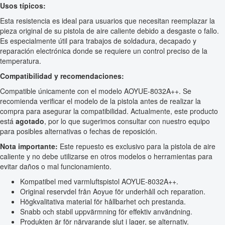
Usos típicos:
Esta resistencia es ideal para usuarios que necesitan reemplazar la
pieza original de su pistola de aire caliente debido a desgaste o fallo.
Es especialmente útil para trabajos de soldadura, decapado y
reparación electrónica donde se requiere un control preciso de la
temperatura.
Compatibilidad y recomendaciones:
Compatible únicamente con el modelo AOYUE-8032A++. Se
recomienda verificar el modelo de la pistola antes de realizar la
compra para asegurar la compatibilidad. Actualmente, este producto
está
agotado
, por lo que sugerimos consultar con nuestro equipo
para posibles alternativas o fechas de reposición.
Nota importante:
Este repuesto es exclusivo para la pistola de aire
caliente y no debe utilizarse en otros modelos o herramientas para
evitar daños o mal funcionamiento.
Kompatibel med varmluftspistol AOYUE-8032A++.
Original reservdel från Aoyue för underhåll och reparation.
Högkvalitativa material för hållbarhet och prestanda.
Snabb och stabil uppvärmning för effektiv användning.
Produkten är för närvarande slut i lager, se alternativ.