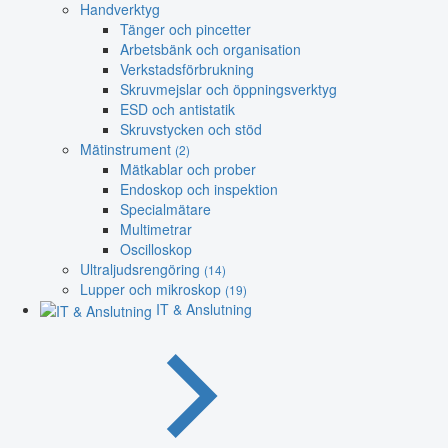
Handverktyg
Tänger och pincetter
Arbetsbänk och organisation
Verkstadsförbrukning
Skruvmejslar och öppningsverktyg
ESD och antistatik
Skruvstycken och stöd
Mätinstrument
(2)
Mätkablar och prober
Endoskop och inspektion
Specialmätare
Multimetrar
Oscilloskop
Ultraljudsrengöring
(14)
Lupper och mikroskop
(19)
IT & Anslutning