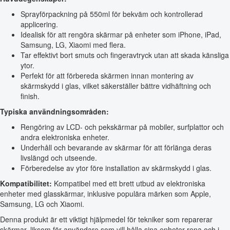
Sprayförpackning på 550ml för bekväm och kontrollerad
applicering.
Idealisk för att rengöra skärmar på enheter som iPhone, iPad,
Samsung, LG, Xiaomi med flera.
Tar effektivt bort smuts och fingeravtryck utan att skada känsliga
ytor.
Perfekt för att förbereda skärmen innan montering av
skärmskydd i glas, vilket säkerställer bättre vidhäftning och
finish.
Typiska användningsområden:
Rengöring av LCD- och pekskärmar på mobiler, surfplattor och
andra elektroniska enheter.
Underhåll och bevarande av skärmar för att förlänga deras
livslängd och utseende.
Förberedelse av ytor före installation av skärmskydd i glas.
Kompatibilitet:
Kompatibel med ett brett utbud av elektroniska
enheter med glasskärmar, inklusive populära märken som Apple,
Samsung, LG och Xiaomi.
Denna produkt är ett viktigt hjälpmedel för tekniker som reparerar
skärmar, liksom för användare som vill hålla sina enheter rena och i