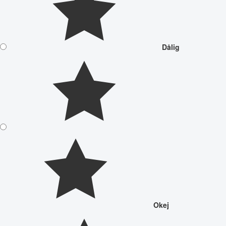
Dålig
Okej