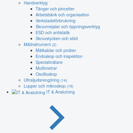
Handverktyg
Tänger och pincetter
Arbetsbänk och organisation
Verkstadsförbrukning
Skruvmejslar och öppningsverktyg
ESD och antistatik
Skruvstycken och stöd
Mätinstrument
(2)
Mätkablar och prober
Endoskop och inspektion
Specialmätare
Multimetrar
Oscilloskop
Ultraljudsrengöring
(14)
Lupper och mikroskop
(19)
IT & Anslutning