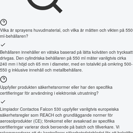
Vilka är sprayens huvudmaterial, och vilka är måtten och vikten på 550
ml-behållaren?
Behållaren innehåller en vätska baserad på lätta kolväten och trycksatt
drivgas. Den cylindriska behållaren på 550 ml mäter vanligtvis cirka
240 mm i höjd och 65 mm i diameter, med en totalvikt på omkring 500-
550 g inklusive innehåll och metallbehållare.
Uppfyller produkten säkerhetsnormer eller har den specifika
certifieringar för användning i elektronisk utrustning?
Limpiador Contactos Falcon 530 uppfyller vanligtvis europeiska
säkerhetsregler som REACH och grundläggande normer för
aerosolprodukter (CE); förekomst eller avsaknad av specifika
certifieringar varierar dock beroende på batch och tillverkare. Vi
rekommenderar att du kontrollerar säkerhetsdatabladet för att bekräfta