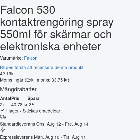
Falcon 530
kontaktrengöring spray
550ml för skärmar och
elektroniska enheter
Varumärke:
Falcon
Bli den första att recensera denna produkt
42
,
19
kr
Moms ingår
(Exkl. moms: 33,75 kr)
Mängdrabatter
Antal
Pris
Spara
2+
40,78 kr
-3%
I lager - Skickas omedelbart
Standardleverans
Ons, Aug 12 - Fre, Aug 14
Expressleverans
Mån, Aug 10 - Tis, Aug 11