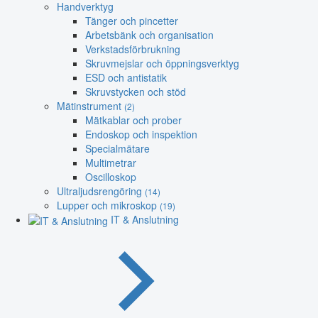
Handverktyg
Tänger och pincetter
Arbetsbänk och organisation
Verkstadsförbrukning
Skruvmejslar och öppningsverktyg
ESD och antistatik
Skruvstycken och stöd
Mätinstrument
(2)
Mätkablar och prober
Endoskop och inspektion
Specialmätare
Multimetrar
Oscilloskop
Ultraljudsrengöring
(14)
Lupper och mikroskop
(19)
IT & Anslutning