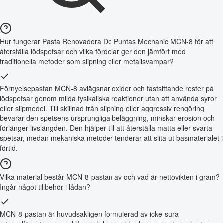
Hur fungerar Pasta Renovadora De Puntas Mechanic MCN-8 för att
återställa lödspetsar och vilka fördelar ger den jämfört med
traditionella metoder som slipning eller metallsvampar?
Förnyelsepastan MCN-8 avlägsnar oxider och fastsittande rester på
lödspetsar genom milda fysikaliska reaktioner utan att använda syror
eller slipmedel. Till skillnad från slipning eller aggressiv rengöring
bevarar den spetsens ursprungliga beläggning, minskar erosion och
förlänger livslängden. Den hjälper till att återställa matta eller svarta
spetsar, medan mekaniska metoder tenderar att slita ut basmaterialet i
förtid.
Vilka material består MCN-8-pastan av och vad är nettovikten i gram?
Ingår något tillbehör i lådan?
MCN-8-pastan är huvudsakligen formulerad av icke-sura