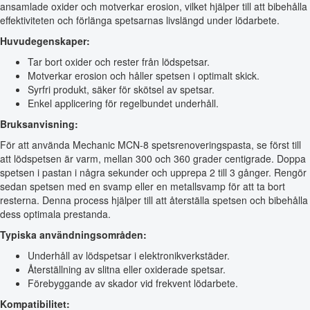
ansamlade oxider och motverkar erosion, vilket hjälper till att bibehålla
effektiviteten och förlänga spetsarnas livslängd under lödarbete.
Huvudegenskaper:
Tar bort oxider och rester från lödspetsar.
Motverkar erosion och håller spetsen i optimalt skick.
Syrfri produkt, säker för skötsel av spetsar.
Enkel applicering för regelbundet underhåll.
Bruksanvisning:
För att använda Mechanic MCN-8 spetsrenoveringspasta, se först till
att lödspetsen är varm, mellan 300 och 360 grader centigrade. Doppa
spetsen i pastan i några sekunder och upprepa 2 till 3 gånger. Rengör
sedan spetsen med en svamp eller en metallsvamp för att ta bort
resterna. Denna process hjälper till att återställa spetsen och bibehålla
dess optimala prestanda.
Typiska användningsområden:
Underhåll av lödspetsar i elektronikverkstäder.
Återställning av slitna eller oxiderade spetsar.
Förebyggande av skador vid frekvent lödarbete.
Kompatibilitet: