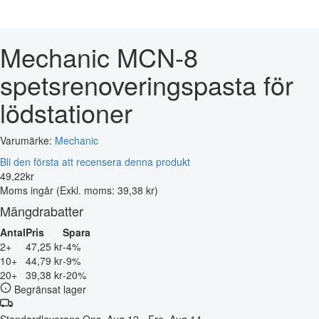
Mechanic MCN-8
spetsrenoveringspasta för
lödstationer
Varumärke:
Mechanic
Bli den första att recensera denna produkt
49
,
22
kr
Moms ingår
(Exkl. moms: 39,38 kr)
Mängdrabatter
Antal
Pris
Spara
2+
47,25 kr
-4%
10+
44,79 kr
-9%
20+
39,38 kr
-20%
Begränsat lager
Standardleverans
Ons, Aug 12 - Fre, Aug 14