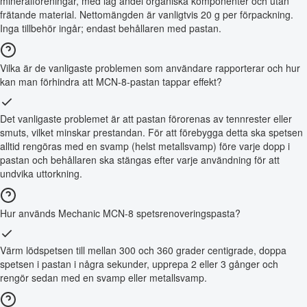
mineralföreningar, med låg andel organiska komponenter och utan
frätande material. Nettomängden är vanligtvis 20 g per förpackning.
Inga tillbehör ingår; endast behållaren med pastan.
Vilka är de vanligaste problemen som användare rapporterar och hur
kan man förhindra att MCN-8-pastan tappar effekt?
Det vanligaste problemet är att pastan förorenas av tennrester eller
smuts, vilket minskar prestandan. För att förebygga detta ska spetsen
alltid rengöras med en svamp (helst metallsvamp) före varje dopp i
pastan och behållaren ska stängas efter varje användning för att
undvika uttorkning.
Hur används Mechanic MCN-8 spetsrenoveringspasta?
Värm lödspetsen till mellan 300 och 360 grader centigrade, doppa
spetsen i pastan i några sekunder, upprepa 2 eller 3 gånger och
rengör sedan med en svamp eller metallsvamp.