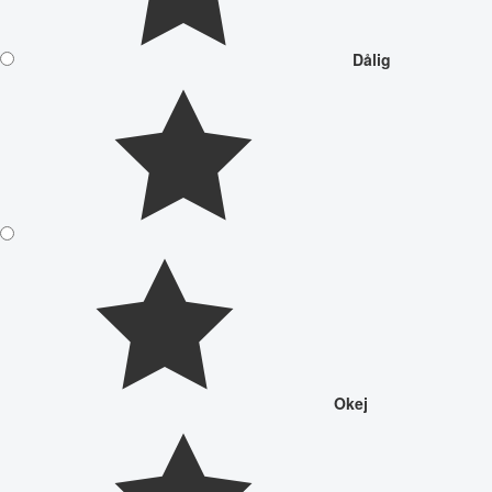
Dålig
Okej