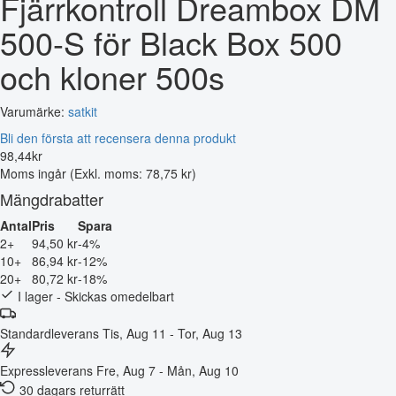
Fjärrkontroll Dreambox DM
500-S för Black Box 500
och kloner 500s
Varumärke:
satkit
Bli den första att recensera denna produkt
98
,
44
kr
Moms ingår
(Exkl. moms: 78,75 kr)
Mängdrabatter
Antal
Pris
Spara
2+
94,50 kr
-4%
10+
86,94 kr
-12%
20+
80,72 kr
-18%
I lager - Skickas omedelbart
Standardleverans
Tis, Aug 11 - Tor, Aug 13
Expressleverans
Fre, Aug 7 - Mån, Aug 10
30 dagars returrätt