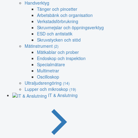
Handverktyg
Tänger och pincetter
Arbetsbänk och organisation
Verkstadsförbrukning
Skruvmejslar och öppningsverktyg
ESD och antistatik
Skruvstycken och stöd
Mätinstrument
(2)
Mätkablar och prober
Endoskop och inspektion
Specialmätare
Multimetrar
Oscilloskop
Ultraljudsrengöring
(14)
Lupper och mikroskop
(19)
IT & Anslutning