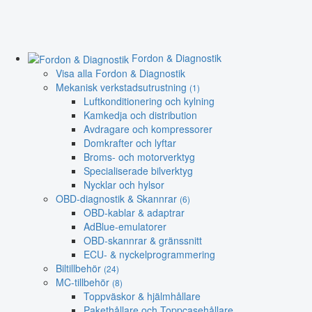
Fordon & Diagnostik
Visa alla Fordon & Diagnostik
Mekanisk verkstadsutrustning
(1)
Luftkonditionering och kylning
Kamkedja och distribution
Avdragare och kompressorer
Domkrafter och lyftar
Broms- och motorverktyg
Specialiserade bilverktyg
Nycklar och hylsor
OBD-diagnostik & Skannrar
(6)
OBD-kablar & adaptrar
AdBlue-emulatorer
OBD-skannrar & gränssnitt
ECU- & nyckelprogrammering
Biltillbehör
(24)
MC-tillbehör
(8)
Toppväskor & hjälmhållare
Pakethållare och Toppcasehållare