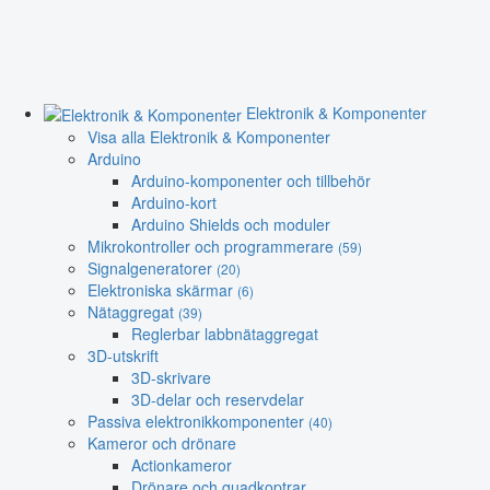
Elektronik & Komponenter
Visa alla Elektronik & Komponenter
Arduino
Arduino-komponenter och tillbehör
Arduino-kort
Arduino Shields och moduler
Mikrokontroller och programmerare
(59)
Signalgeneratorer
(20)
Elektroniska skärmar
(6)
Nätaggregat
(39)
Reglerbar labbnätaggregat
3D-utskrift
3D-skrivare
3D-delar och reservdelar
Passiva elektronikkomponenter
(40)
Kameror och drönare
Actionkameror
Drönare och quadkoptrar