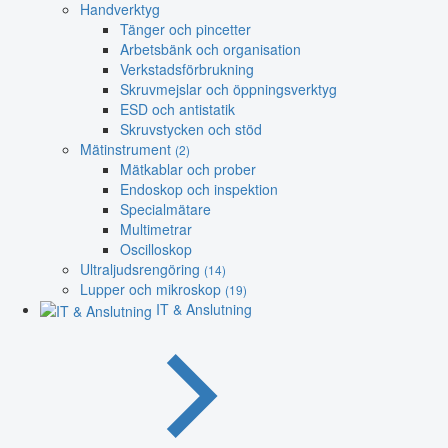
Handverktyg
Tänger och pincetter
Arbetsbänk och organisation
Verkstadsförbrukning
Skruvmejslar och öppningsverktyg
ESD och antistatik
Skruvstycken och stöd
Mätinstrument
(2)
Mätkablar och prober
Endoskop och inspektion
Specialmätare
Multimetrar
Oscilloskop
Ultraljudsrengöring
(14)
Lupper och mikroskop
(19)
IT & Anslutning