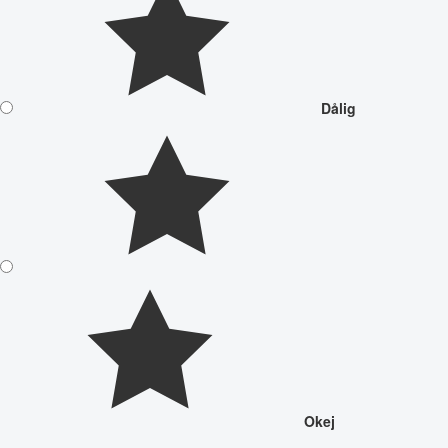
Dålig
Okej