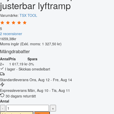
justerbar lyftramp
Varumärke:
TSX TOOL
5
2 recensioner
1659
,
38
kr
Moms ingår
(Exkl. moms: 1 327,50 kr)
Mängdrabatter
Antal
Pris
Spara
2+
1 617,19 kr
-3%
I lager - Skickas omedelbart
Standardleverans
Ons, Aug 12 - Fre, Aug 14
Expressleverans
Mån, Aug 10 - Tis, Aug 11
30 dagars returrätt
Antal
-
+