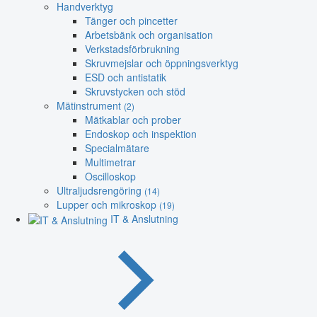
Handverktyg
Tänger och pincetter
Arbetsbänk och organisation
Verkstadsförbrukning
Skruvmejslar och öppningsverktyg
ESD och antistatik
Skruvstycken och stöd
Mätinstrument
(2)
Mätkablar och prober
Endoskop och inspektion
Specialmätare
Multimetrar
Oscilloskop
Ultraljudsrengöring
(14)
Lupper och mikroskop
(19)
IT & Anslutning