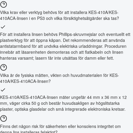
Vilka krav eller verktyg behövs för att installera KES-410A/KES-
410ACA-linsen i en PS3 och vilka försiktighetsåtgärder ska tas?
För att installera linsen behövs Phillips-skruvmejslar och eventuellt ett
plastverktyg för att öppna kåpan. Det rekommenderas att använda
antistatarmband för att undvika elektriska urladdningar. Proceduren
innebär att läsarenheten demonteras och att flatkabeln och linsen
hanteras varsamt; lasern får inte utsättas för damm eller fett.
Vilka är de fysiska måtten, vikten och huvudmaterialen för KES-
410A/KES-410ACA-linsen?
KES-410A/KES-410ACA-linsen mäter ungefär 44 mm x 36 mm x 12
mm, väger cirka 50 g och består huvudsakligen av högslitstarka
plaster, optiska glasdelar och små integrerade elektroniska kretsar.
Finns det någon risk för säkerheten eller konsolens integritet om
denna lins installeras felaktigt?