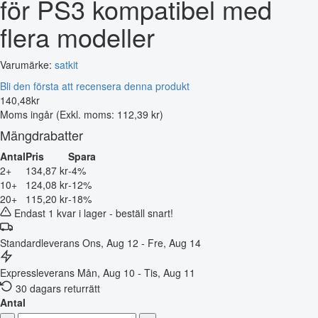
för PS3 kompatibel med
flera modeller
Varumärke:
satkit
Bli den första att recensera denna produkt
140
,
48
kr
Moms ingår
(Exkl. moms: 112,39 kr)
Mängdrabatter
Antal
Pris
Spara
2+
134,87 kr
-4%
10+
124,08 kr
-12%
20+
115,20 kr
-18%
Endast 1 kvar i lager - beställ snart!
Standardleverans
Ons, Aug 12 - Fre, Aug 14
Expressleverans
Mån, Aug 10 - Tis, Aug 11
30 dagars returrätt
Antal