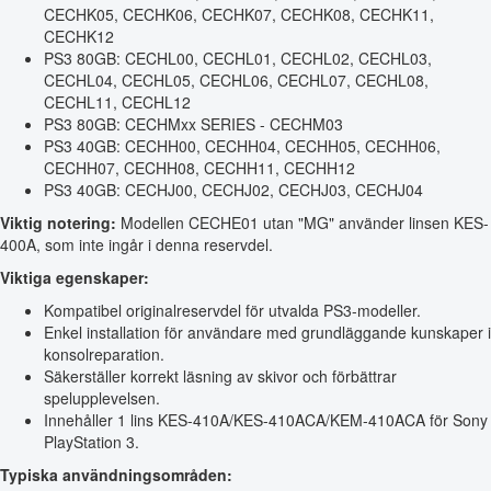
CECHK05, CECHK06, CECHK07, CECHK08, CECHK11,
CECHK12
PS3 80GB: CECHL00, CECHL01, CECHL02, CECHL03,
CECHL04, CECHL05, CECHL06, CECHL07, CECHL08,
CECHL11, CECHL12
PS3 80GB: CECHMxx SERIES - CECHM03
PS3 40GB: CECHH00, CECHH04, CECHH05, CECHH06,
CECHH07, CECHH08, CECHH11, CECHH12
PS3 40GB: CECHJ00, CECHJ02, CECHJ03, CECHJ04
Viktig notering:
Modellen CECHE01 utan "MG" använder linsen KES-
400A, som inte ingår i denna reservdel.
Viktiga egenskaper:
Kompatibel originalreservdel för utvalda PS3-modeller.
Enkel installation för användare med grundläggande kunskaper i
konsolreparation.
Säkerställer korrekt läsning av skivor och förbättrar
spelupplevelsen.
Innehåller 1 lins KES-410A/KES-410ACA/KEM-410ACA för Sony
PlayStation 3.
Typiska användningsområden: