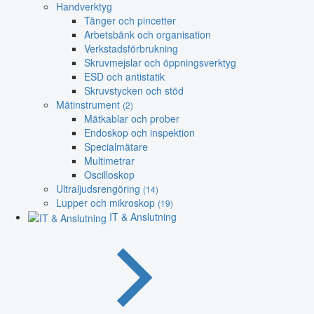
Handverktyg
Tänger och pincetter
Arbetsbänk och organisation
Verkstadsförbrukning
Skruvmejslar och öppningsverktyg
ESD och antistatik
Skruvstycken och stöd
Mätinstrument
(2)
Mätkablar och prober
Endoskop och inspektion
Specialmätare
Multimetrar
Oscilloskop
Ultraljudsrengöring
(14)
Lupper och mikroskop
(19)
IT & Anslutning