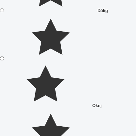
Dålig
Okej