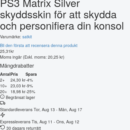
PS3 Matrix Silver
skyddsskin för att skydda
och personifiera din konsol
Varumärke:
satkit
Bli den första att recensera denna produkt
25
,
31
kr
Moms ingår
(Exkl. moms: 20,25 kr)
Mängdrabatter
Antal
Pris
Spara
2+
24,30 kr
-4%
10+
23,03 kr
-9%
20+
18,98 kr
-25%
Begränsat lager
Standardleverans
Tor, Aug 13 - Mån, Aug 17
Expressleverans
Tis, Aug 11 - Ons, Aug 12
30 dagars returrätt