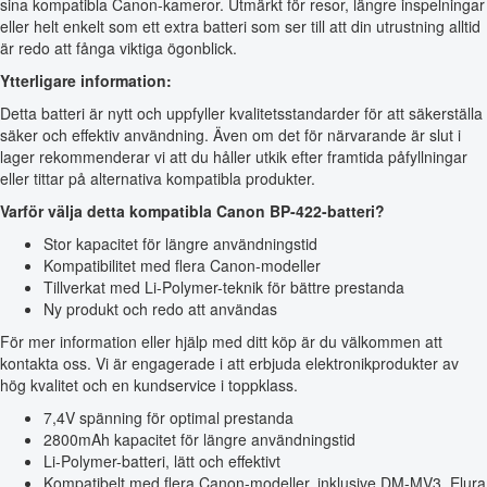
sina kompatibla Canon-kameror. Utmärkt för resor, längre inspelningar
eller helt enkelt som ett extra batteri som ser till att din utrustning alltid
är redo att fånga viktiga ögonblick.
Ytterligare information:
Detta batteri är nytt och uppfyller kvalitetsstandarder för att säkerställa
säker och effektiv användning. Även om det för närvarande är slut i
lager rekommenderar vi att du håller utkik efter framtida påfyllningar
eller tittar på alternativa kompatibla produkter.
Varför välja detta kompatibla Canon BP-422-batteri?
Stor kapacitet för längre användningstid
Kompatibilitet med flera Canon-modeller
Tillverkat med Li-Polymer-teknik för bättre prestanda
Ny produkt och redo att användas
För mer information eller hjälp med ditt köp är du välkommen att
kontakta oss. Vi är engagerade i att erbjuda elektronikprodukter av
hög kvalitet och en kundservice i toppklass.
7,4V spänning för optimal prestanda
2800mAh kapacitet för längre användningstid
Li-Polymer-batteri, lätt och effektivt
Kompatibelt med flera Canon-modeller, inklusive DM-MV3, Elura