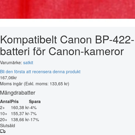
Kompatibelt Canon BP-422-
batteri för Canon-kameror
Varumärke:
satkit
Bli den första att recensera denna produkt
167
,
06
kr
Moms ingår
(Exkl. moms: 133,65 kr)
Mängdrabatter
Antal
Pris
Spara
2+
160,38 kr
-4%
10+
155,37 kr
-7%
20+
138,66 kr
-17%
Slutsåld