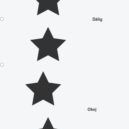
Dålig
Okej