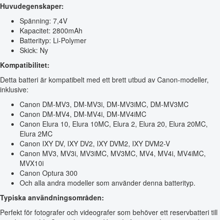
Huvudegenskaper:
Spänning: 7,4V
Kapacitet: 2800mAh
Batterityp: Li-Polymer
Skick: Ny
Kompatibilitet:
Detta batteri är kompatibelt med ett brett utbud av Canon-modeller,
inklusive:
Canon DM-MV3, DM-MV3i, DM-MV3iMC, DM-MV3MC
Canon DM-MV4, DM-MV4i, DM-MV4iMC
Canon Elura 10, Elura 10MC, Elura 2, Elura 20, Elura 20MC,
Elura 2MC
Canon IXY DV, IXY DV2, IXY DVM2, IXY DVM2-V
Canon MV3, MV3i, MV3iMC, MV3MC, MV4, MV4i, MV4iMC,
MVX10i
Canon Optura 300
Och alla andra modeller som använder denna batterityp.
Typiska användningsområden:
Perfekt för fotografer och videografer som behöver ett reservbatteri till