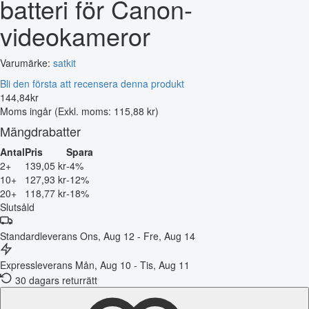
batteri för Canon-
videokameror
Varumärke:
satkit
Bli den första att recensera denna produkt
144
,
84
kr
Moms ingår
(Exkl. moms: 115,88 kr)
Mängdrabatter
Antal
Pris
Spara
2+
139,05 kr
-4%
10+
127,93 kr
-12%
20+
118,77 kr
-18%
Slutsåld
Standardleverans
Ons, Aug 12 - Fre, Aug 14
Expressleverans
Mån, Aug 10 - Tis, Aug 11
30 dagars returrätt