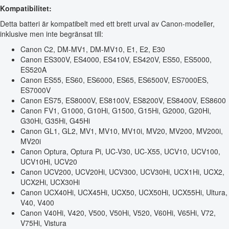
Kompatibilitet:
Detta batteri är kompatibelt med ett brett urval av Canon-modeller,
inklusive men inte begränsat till:
Canon C2, DM-MV1, DM-MV10, E1, E2, E30
Canon ES300V, ES4000, ES410V, ES420V, ES50, ES5000,
ES520A
Canon ES55, ES60, ES6000, ES65, ES6500V, ES7000ES,
ES7000V
Canon ES75, ES8000V, ES8100V, ES8200V, ES8400V, ES8600
Canon FV1, G1000, G10Hi, G1500, G15Hi, G2000, G20Hi,
G30Hi, G35Hi, G45Hi
Canon GL1, GL2, MV1, MV10, MV10i, MV20, MV200, MV200i,
MV20i
Canon Optura, Optura Pi, UC-V30, UC-X55, UCV10, UCV100,
UCV10Hi, UCV20
Canon UCV200, UCV20Hi, UCV300, UCV30Hi, UCX1Hi, UCX2,
UCX2Hi, UCX30Hi
Canon UCX40Hi, UCX45Hi, UCX50, UCX50Hi, UCX55Hi, Ultura,
V40, V400
Canon V40Hi, V420, V500, V50Hi, V520, V60Hi, V65Hi, V72,
V75Hi, Vistura