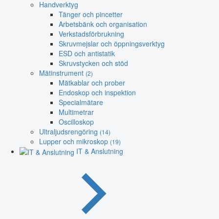
Handverktyg
Tänger och pincetter
Arbetsbänk och organisation
Verkstadsförbrukning
Skruvmejslar och öppningsverktyg
ESD och antistatik
Skruvstycken och stöd
Mätinstrument
(2)
Mätkablar och prober
Endoskop och inspektion
Specialmätare
Multimetrar
Oscilloskop
Ultraljudsrengöring
(14)
Lupper och mikroskop
(19)
IT & Anslutning