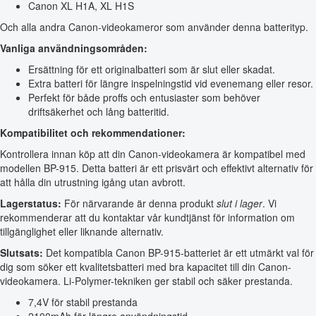
Canon XL H1A, XL H1S
Och alla andra Canon-videokameror som använder denna batterityp.
Vanliga användningsområden:
Ersättning för ett originalbatteri som är slut eller skadat.
Extra batteri för längre inspelningstid vid evenemang eller resor.
Perfekt för både proffs och entusiaster som behöver
driftsäkerhet och lång batteritid.
Kompatibilitet och rekommendationer:
Kontrollera innan köp att din Canon-videokamera är kompatibel med
modellen BP-915. Detta batteri är ett prisvärt och effektivt alternativ för
att hålla din utrustning igång utan avbrott.
Lagerstatus:
För närvarande är denna produkt
slut i lager
. Vi
rekommenderar att du kontaktar vår kundtjänst för information om
tillgänglighet eller liknande alternativ.
Slutsats:
Det kompatibla Canon BP-915-batteriet är ett utmärkt val för
dig som söker ett kvalitetsbatteri med bra kapacitet till din Canon-
videokamera. Li-Polymer-tekniken ger stabil och säker prestanda.
7,4V för stabil prestanda
2100mAh för längre användningstid