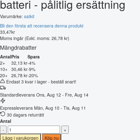
batteri - pålitlig ersättning
Varumärke:
satkit
Bli den första att recensera denna produkt
33
,
47
kr
Moms ingår
(Exkl. moms: 26,78 kr)
Mängdrabatter
Antal
Pris
Spara
2+
32,13 kr
-4%
10+
30,46 kr
-9%
20+
26,78 kr
-20%
Endast 3 kvar i lager - beställ snart!
Standardleverans
Ons, Aug 12 - Fre, Aug 14
Expressleverans
Mån, Aug 10 - Tis, Aug 11
30 dagars returrätt
Antal
-
+
Lägg i varukorgen
Köp nu