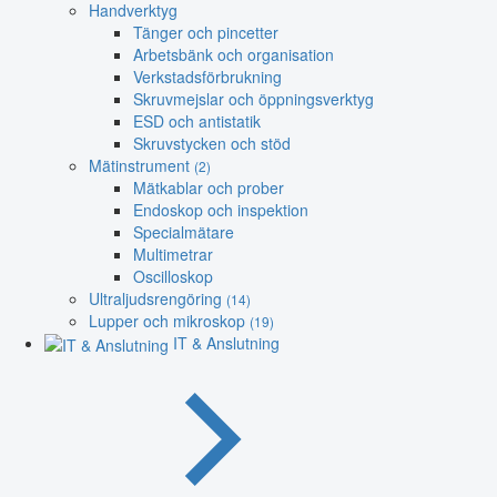
Handverktyg
Tänger och pincetter
Arbetsbänk och organisation
Verkstadsförbrukning
Skruvmejslar och öppningsverktyg
ESD och antistatik
Skruvstycken och stöd
Mätinstrument
(2)
Mätkablar och prober
Endoskop och inspektion
Specialmätare
Multimetrar
Oscilloskop
Ultraljudsrengöring
(14)
Lupper och mikroskop
(19)
IT & Anslutning