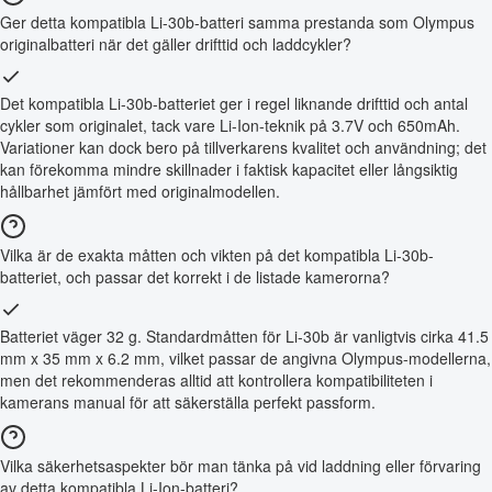
Ger detta kompatibla Li-30b-batteri samma prestanda som Olympus
originalbatteri när det gäller drifttid och laddcykler?
Det kompatibla Li-30b-batteriet ger i regel liknande drifttid och antal
cykler som originalet, tack vare Li-Ion-teknik på 3.7V och 650mAh.
Variationer kan dock bero på tillverkarens kvalitet och användning; det
kan förekomma mindre skillnader i faktisk kapacitet eller långsiktig
hållbarhet jämfört med originalmodellen.
Vilka är de exakta måtten och vikten på det kompatibla Li-30b-
batteriet, och passar det korrekt i de listade kamerorna?
Batteriet väger 32 g. Standardmåtten för Li-30b är vanligtvis cirka 41.5
mm x 35 mm x 6.2 mm, vilket passar de angivna Olympus-modellerna,
men det rekommenderas alltid att kontrollera kompatibiliteten i
kamerans manual för att säkerställa perfekt passform.
Vilka säkerhetsaspekter bör man tänka på vid laddning eller förvaring
av detta kompatibla Li-Ion-batteri?