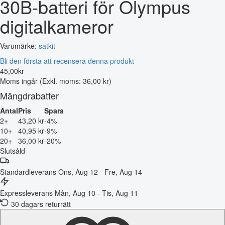
30B-batteri för Olympus
digitalkameror
Varumärke:
satkit
Bli den första att recensera denna produkt
45
,
00
kr
Moms ingår
(Exkl. moms: 36,00 kr)
Mängdrabatter
Antal
Pris
Spara
2+
43,20 kr
-4%
10+
40,95 kr
-9%
20+
36,00 kr
-20%
Slutsåld
Standardleverans
Ons, Aug 12 - Fre, Aug 14
Expressleverans
Mån, Aug 10 - Tis, Aug 11
30 dagars returrätt