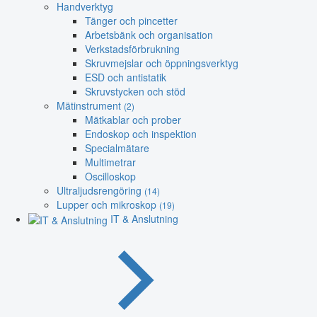
Handverktyg
Tänger och pincetter
Arbetsbänk och organisation
Verkstadsförbrukning
Skruvmejslar och öppningsverktyg
ESD och antistatik
Skruvstycken och stöd
Mätinstrument
(2)
Mätkablar och prober
Endoskop och inspektion
Specialmätare
Multimetrar
Oscilloskop
Ultraljudsrengöring
(14)
Lupper och mikroskop
(19)
IT & Anslutning