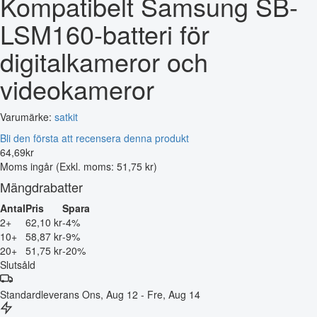
Kompatibelt Samsung SB-
LSM160-batteri för
digitalkameror och
videokameror
Varumärke:
satkit
Bli den första att recensera denna produkt
64
,
69
kr
Moms ingår
(Exkl. moms: 51,75 kr)
Mängdrabatter
Antal
Pris
Spara
2+
62,10 kr
-4%
10+
58,87 kr
-9%
20+
51,75 kr
-20%
Slutsåld
Standardleverans
Ons, Aug 12 - Fre, Aug 14