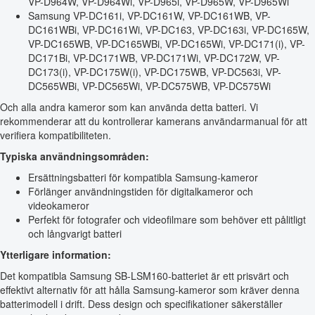
VP-D964W, VP-D964Wi, VP-D965i, VP-D965W, VP-D965Wi
Samsung VP-DC161i, VP-DC161W, VP-DC161WB, VP-
DC161WBi, VP-DC161Wi, VP-DC163, VP-DC163i, VP-DC165W,
VP-DC165WB, VP-DC165WBi, VP-DC165Wi, VP-DC171(i), VP-
DC171Bi, VP-DC171WB, VP-DC171Wi, VP-DC172W, VP-
DC173(i), VP-DC175W(i), VP-DC175WB, VP-DC563i, VP-
DC565WBi, VP-DC565Wi, VP-DC575WB, VP-DC575Wi
Och alla andra kameror som kan använda detta batteri. Vi
rekommenderar att du kontrollerar kamerans användarmanual för att
verifiera kompatibiliteten.
Typiska användningsområden:
Ersättningsbatteri för kompatibla Samsung-kameror
Förlänger användningstiden för digitalkameror och
videokameror
Perfekt för fotografer och videofilmare som behöver ett pålitligt
och långvarigt batteri
Ytterligare information:
Det kompatibla Samsung SB-LSM160-batteriet är ett prisvärt och
effektivt alternativ för att hålla Samsung-kameror som kräver denna
batterimodell i drift. Dess design och specifikationer säkerställer