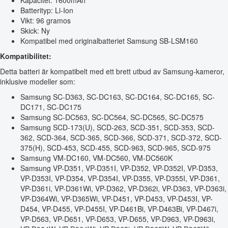
Kapacitet: 1600mAh
Batterityp: Li-Ion
Vikt: 96 gramos
Skick: Ny
Kompatibel med originalbatteriet Samsung SB-LSM160
Kompatibilitet:
Detta batteri är kompatibelt med ett brett utbud av Samsung-kameror,
inklusive modeller som:
Samsung SC-D363, SC-DC163, SC-DC164, SC-DC165, SC-
DC171, SC-DC175
Samsung SC-DC563, SC-DC564, SC-DC565, SC-DC575
Samsung SCD-173(U), SCD-263, SCD-351, SCD-353, SCD-
362, SCD-364, SCD-365, SCD-366, SCD-371, SCD-372, SCD-
375(H), SCD-453, SCD-455, SCD-963, SCD-965, SCD-975
Samsung VM-DC160, VM-DC560, VM-DC560K
Samsung VP-D351, VP-D351I, VP-D352, VP-D352I, VP-D353,
VP-D353I, VP-D354, VP-D354I, VP-D355, VP-D355I, VP-D361,
VP-D361i, VP-D361Wi, VP-D362, VP-D362i, VP-D363, VP-D363i,
VP-D364Wi, VP-D365Wi, VP-D451, VP-D453, VP-D453I, VP-
D454, VP-D455, VP-D455I, VP-D461Bi, VP-D463Bi, VP-D467i,
VP-D563, VP-D651, VP-D653, VP-D655, VP-D963, VP-D963i,