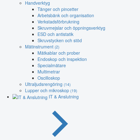
Handverktyg
Tänger och pincetter
Arbetsbänk och organisation
Verkstadsförbrukning
Skruvmejslar och öppningsverktyg
ESD och antistatik
Skruvstycken och stöd
Mätinstrument
(2)
Mätkablar och prober
Endoskop och inspektion
Specialmätare
Multimetrar
Oscilloskop
Ultraljudsrengöring
(14)
Lupper och mikroskop
(19)
IT & Anslutning