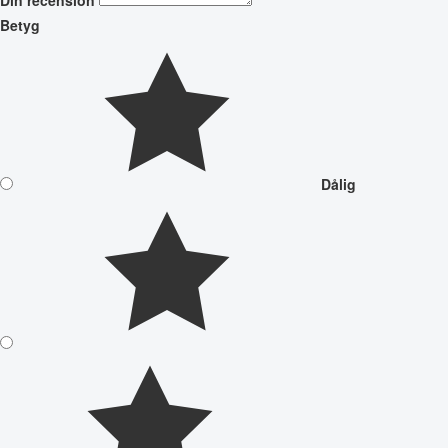
Din recension
Betyg
Dålig