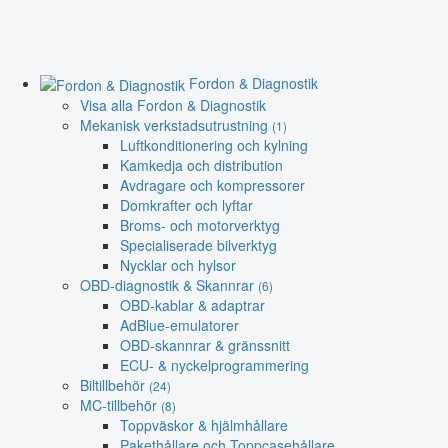
Fordon & Diagnostik
Visa alla Fordon & Diagnostik
Mekanisk verkstadsutrustning
(1)
Luftkonditionering och kylning
Kamkedja och distribution
Avdragare och kompressorer
Domkrafter och lyftar
Broms- och motorverktyg
Specialiserade bilverktyg
Nycklar och hylsor
OBD-diagnostik & Skannrar
(6)
OBD-kablar & adaptrar
AdBlue-emulatorer
OBD-skannrar & gränssnitt
ECU- & nyckelprogrammering
Biltillbehör
(24)
MC-tillbehör
(8)
Toppväskor & hjälmhållare
Pakethållare och Toppcasehållare