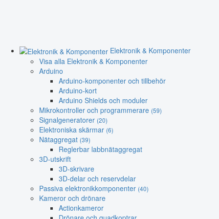
Elektronik & Komponenter
Visa alla Elektronik & Komponenter
Arduino
Arduino-komponenter och tillbehör
Arduino-kort
Arduino Shields och moduler
Mikrokontroller och programmerare
(59)
Signalgeneratorer
(20)
Elektroniska skärmar
(6)
Nätaggregat
(39)
Reglerbar labbnätaggregat
3D-utskrift
3D-skrivare
3D-delar och reservdelar
Passiva elektronikkomponenter
(40)
Kameror och drönare
Actionkameror
Drönare och quadkoptrar