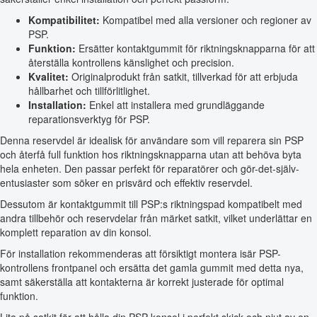
Kompatibilitet:
Kompatibel med alla versioner och regioner av
PSP.
Funktion:
Ersätter kontaktgummit för riktningsknapparna för att
återställa kontrollens känslighet och precision.
Kvalitet:
Originalprodukt från satkit, tillverkad för att erbjuda
hållbarhet och tillförlitlighet.
Installation:
Enkel att installera med grundläggande
reparationsverktyg för PSP.
Denna reservdel är idealisk för användare som vill reparera sin PSP
och återfå full funktion hos riktningsknapparna utan att behöva byta
hela enheten. Den passar perfekt för reparatörer och gör-det-själv-
entusiaster som söker en prisvärd och effektiv reservdel.
Dessutom är kontaktgummit till PSP:s riktningspad kompatibelt med
andra tillbehör och reservdelar från märket satkit, vilket underlättar en
komplett reparation av din konsol.
För installation rekommenderas att försiktigt montera isär PSP-
kontrollens frontpanel och ersätta det gamla gummit med detta nya,
samt säkerställa att kontakterna är korrekt justerade för optimal
funktion.