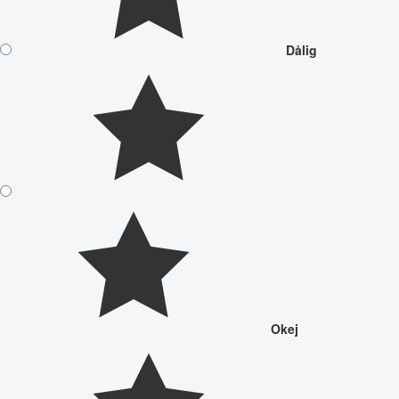
Dålig
Okej