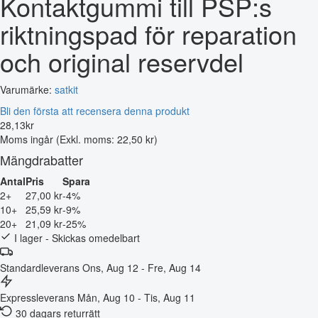
Kontaktgummi till PSP:s
riktningspad för reparation
och original reservdel
Varumärke:
satkit
Bli den första att recensera denna produkt
28
,
13
kr
Moms ingår
(Exkl. moms: 22,50 kr)
Mängdrabatter
Antal
Pris
Spara
2+
27,00 kr
-4%
10+
25,59 kr
-9%
20+
21,09 kr
-25%
I lager - Skickas omedelbart
Standardleverans
Ons, Aug 12 - Fre, Aug 14
Expressleverans
Mån, Aug 10 - Tis, Aug 11
30 dagars returrätt