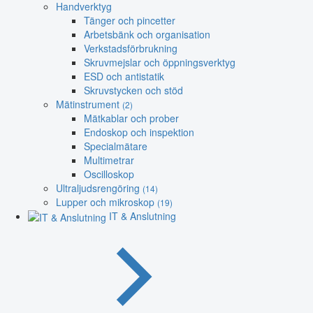
Handverktyg
Tänger och pincetter
Arbetsbänk och organisation
Verkstadsförbrukning
Skruvmejslar och öppningsverktyg
ESD och antistatik
Skruvstycken och stöd
Mätinstrument
(2)
Mätkablar och prober
Endoskop och inspektion
Specialmätare
Multimetrar
Oscilloskop
Ultraljudsrengöring
(14)
Lupper och mikroskop
(19)
IT & Anslutning