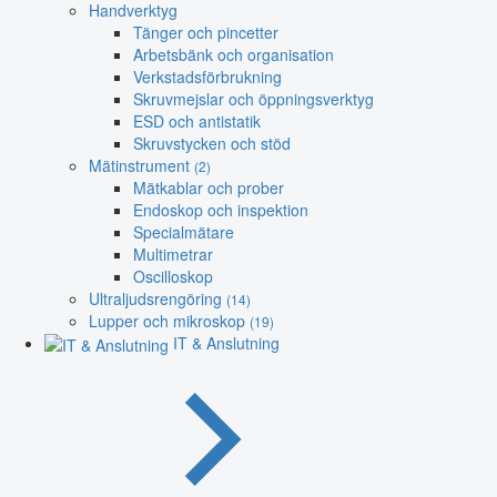
Handverktyg
Tänger och pincetter
Arbetsbänk och organisation
Verkstadsförbrukning
Skruvmejslar och öppningsverktyg
ESD och antistatik
Skruvstycken och stöd
Mätinstrument
(2)
Mätkablar och prober
Endoskop och inspektion
Specialmätare
Multimetrar
Oscilloskop
Ultraljudsrengöring
(14)
Lupper och mikroskop
(19)
IT & Anslutning