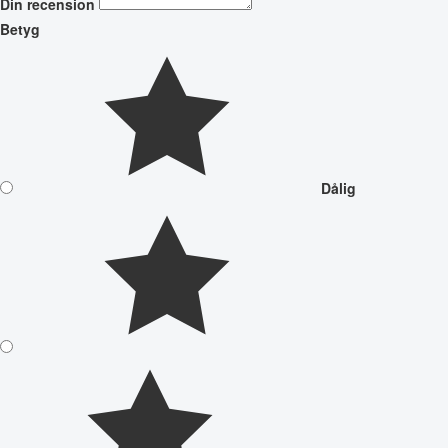
Din recension
Betyg
Dålig