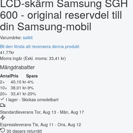
LCD-skärm Samsung SGH
600 - original reservdel till
din Samsung-mobil
Varumärke:
satkit
Bli den första att recensera denna produkt
41
,
77
kr
Moms ingår
(Exkl. moms: 33,41 kr)
Mängdrabatter
Antal
Pris
Spara
2+
40,10 kr
-4%
10+
38,01 kr
-9%
20+
33,41 kr
-20%
I lager - Skickas omedelbart
Standardleverans
Tor, Aug 13 - Mån, Aug 17
Expressleverans
Tis, Aug 11 - Ons, Aug 12
30 dagars returrätt