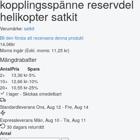
kopplingsspänne reservdel
helikopter satkit
Varumärke:
satkit
Bli den första att recensera denna produkt
14
,
06
kr
Moms ingår
(Exkl. moms: 11,25 kr)
Mängdrabatter
Antal
Pris
Spara
2+
13,36 kr
-5%
10+
12,66 kr
-10%
20+
10,55 kr
-25%
I lager - Skickas omedelbart
Standardleverans
Ons, Aug 12 - Fre, Aug 14
Expressleverans
Mån, Aug 10 - Tis, Aug 11
30 dagars returrätt
Antal