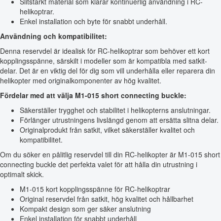
Slitstarkt material som klarar kontinuerlig användning i RC-
helikoptrar.
Enkel installation och byte för snabbt underhåll.
Användning och kompatibilitet:
Denna reservdel är idealisk för RC-helikoptrar som behöver ett kort
kopplingsspänne, särskilt i modeller som är kompatibla med satkit-
delar. Det är en viktig del för dig som vill underhålla eller reparera din
helikopter med originalkomponenter av hög kvalitet.
Fördelar med att välja M1-015 short connecting buckle:
Säkerställer trygghet och stabilitet i helikopterns anslutningar.
Förlänger utrustningens livslängd genom att ersätta slitna delar.
Originalprodukt från satkit, vilket säkerställer kvalitet och
kompatibilitet.
Om du söker en pålitlig reservdel till din RC-helikopter är M1-015 short
connecting buckle det perfekta valet för att hålla din utrustning i
optimalt skick.
M1-015 kort kopplingsspänne för RC-helikoptrar
Original reservdel från satkit, hög kvalitet och hållbarhet
Kompakt design som ger säker anslutning
Enkel installation för snabbt underhåll