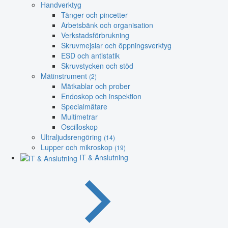
Handverktyg
Tänger och pincetter
Arbetsbänk och organisation
Verkstadsförbrukning
Skruvmejslar och öppningsverktyg
ESD och antistatik
Skruvstycken och stöd
Mätinstrument
(2)
Mätkablar och prober
Endoskop och inspektion
Specialmätare
Multimetrar
Oscilloskop
Ultraljudsrengöring
(14)
Lupper och mikroskop
(19)
IT & Anslutning