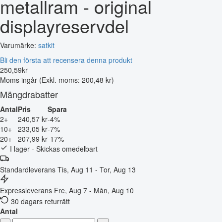
metallram - original
displayreservdel
Varumärke:
satkit
Bli den första att recensera denna produkt
250
,
59
kr
Moms ingår
(Exkl. moms: 200,48 kr)
Mängdrabatter
Antal
Pris
Spara
2+
240,57 kr
-4%
10+
233,05 kr
-7%
20+
207,99 kr
-17%
I lager - Skickas omedelbart
Standardleverans
Tis, Aug 11 - Tor, Aug 13
Expressleverans
Fre, Aug 7 - Mån, Aug 10
30 dagars returrätt
Antal