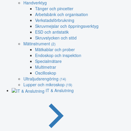
Handverktyg
Tänger och pincetter
Arbetsbänk och organisation
Verkstadsförbrukning
Skruvmejslar och öppningsverktyg
ESD och antistatik
Skruvstycken och stöd
Mätinstrument
(2)
Mätkablar och prober
Endoskop och inspektion
Specialmätare
Multimetrar
Oscilloskop
Ultraljudsrengöring
(14)
Lupper och mikroskop
(19)
IT & Anslutning