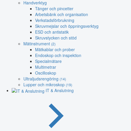
Handverktyg
Tänger och pincetter
Arbetsbänk och organisation
Verkstadsförbrukning
Skruvmejslar och öppningsverktyg
ESD och antistatik
Skruvstycken och stöd
Mätinstrument
(2)
Mätkablar och prober
Endoskop och inspektion
Specialmätare
Multimetrar
Oscilloskop
Ultraljudsrengöring
(14)
Lupper och mikroskop
(19)
IT & Anslutning