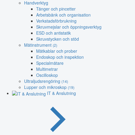
Handverktyg
Tänger och pincetter
Arbetsbänk och organisation
Verkstadsförbrukning
Skruvmejslar och öppningsverktyg
ESD och antistatik
Skruvstycken och stöd
Mätinstrument
(2)
Mätkablar och prober
Endoskop och inspektion
Specialmätare
Multimetrar
Oscilloskop
Ultraljudsrengöring
(14)
Lupper och mikroskop
(19)
IT & Anslutning