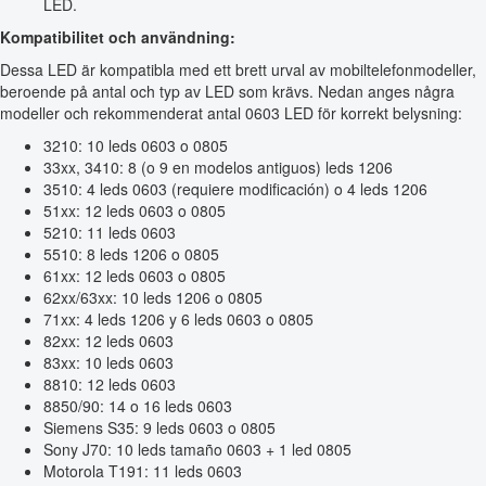
LED.
Kompatibilitet och användning:
Dessa LED är kompatibla med ett brett urval av mobiltelefonmodeller,
beroende på antal och typ av LED som krävs. Nedan anges några
modeller och rekommenderat antal 0603 LED för korrekt belysning:
3210: 10 leds 0603 o 0805
33xx, 3410: 8 (o 9 en modelos antiguos) leds 1206
3510: 4 leds 0603 (requiere modificación) o 4 leds 1206
51xx: 12 leds 0603 o 0805
5210: 11 leds 0603
5510: 8 leds 1206 o 0805
61xx: 12 leds 0603 o 0805
62xx/63xx: 10 leds 1206 o 0805
71xx: 4 leds 1206 y 6 leds 0603 o 0805
82xx: 12 leds 0603
83xx: 10 leds 0603
8810: 12 leds 0603
8850/90: 14 o 16 leds 0603
Siemens S35: 9 leds 0603 o 0805
Sony J70: 10 leds tamaño 0603 + 1 led 0805
Motorola T191: 11 leds 0603