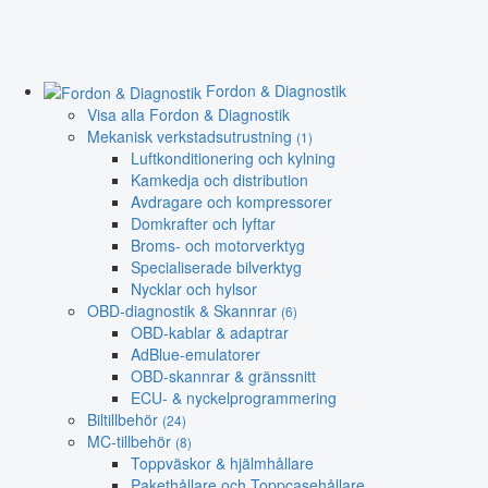
Fordon & Diagnostik
Visa alla Fordon & Diagnostik
Mekanisk verkstadsutrustning
(1)
Luftkonditionering och kylning
Kamkedja och distribution
Avdragare och kompressorer
Domkrafter och lyftar
Broms- och motorverktyg
Specialiserade bilverktyg
Nycklar och hylsor
OBD-diagnostik & Skannrar
(6)
OBD-kablar & adaptrar
AdBlue-emulatorer
OBD-skannrar & gränssnitt
ECU- & nyckelprogrammering
Biltillbehör
(24)
MC-tillbehör
(8)
Toppväskor & hjälmhållare
Pakethållare och Toppcasehållare