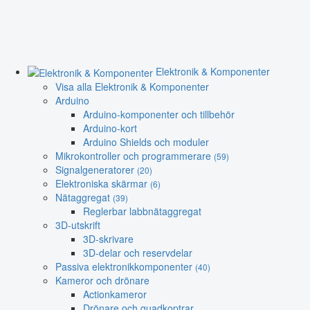
Elektronik & Komponenter
Visa alla Elektronik & Komponenter
Arduino
Arduino-komponenter och tillbehör
Arduino-kort
Arduino Shields och moduler
Mikrokontroller och programmerare
(59)
Signalgeneratorer
(20)
Elektroniska skärmar
(6)
Nätaggregat
(39)
Reglerbar labbnätaggregat
3D-utskrift
3D-skrivare
3D-delar och reservdelar
Passiva elektronikkomponenter
(40)
Kameror och drönare
Actionkameror
Drönare och quadkoptrar