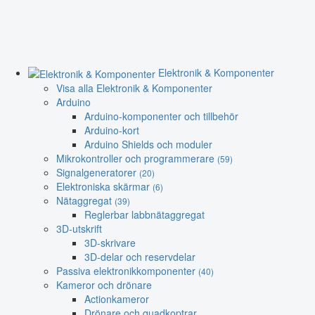
Elektronik & Komponenter
Visa alla Elektronik & Komponenter
Arduino
Arduino-komponenter och tillbehör
Arduino-kort
Arduino Shields och moduler
Mikrokontroller och programmerare
(59)
Signalgeneratorer
(20)
Elektroniska skärmar
(6)
Nätaggregat
(39)
Reglerbar labbnätaggregat
3D-utskrift
3D-skrivare
3D-delar och reservdelar
Passiva elektronikkomponenter
(40)
Kameror och drönare
Actionkameror
Drönare och quadkoptrar