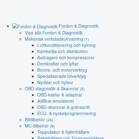
Fordon & Diagnostik
Visa alla Fordon & Diagnostik
Mekanisk verkstadsutrustning
(1)
Luftkonditionering och kylning
Kamkedja och distribution
Avdragare och kompressorer
Domkrafter och lyftar
Broms- och motorverktyg
Specialiserade bilverktyg
Nycklar och hylsor
OBD-diagnostik & Skannrar
(6)
OBD-kablar & adaptrar
AdBlue-emulatorer
OBD-skannrar & gränssnitt
ECU- & nyckelprogrammering
Biltillbehör
(24)
MC-tillbehör
(8)
Toppväskor & hjälmhållare
Pakethållare och Toppcasehållare