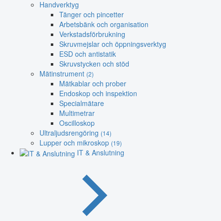
Handverktyg
Tänger och pincetter
Arbetsbänk och organisation
Verkstadsförbrukning
Skruvmejslar och öppningsverktyg
ESD och antistatik
Skruvstycken och stöd
Mätinstrument
(2)
Mätkablar och prober
Endoskop och inspektion
Specialmätare
Multimetrar
Oscilloskop
Ultraljudsrengöring
(14)
Lupper och mikroskop
(19)
IT & Anslutning