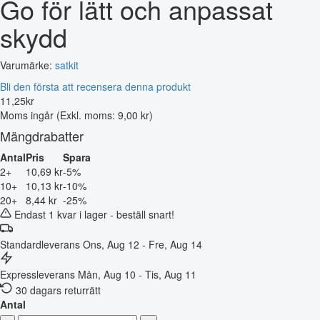
Go för lätt och anpassat
skydd
Varumärke:
satkit
Bli den första att recensera denna produkt
11
,
25
kr
Moms ingår
(Exkl. moms: 9,00 kr)
Mängdrabatter
Antal
Pris
Spara
2+
10,69 kr
-5%
10+
10,13 kr
-10%
20+
8,44 kr
-25%
Endast 1 kvar i lager - beställ snart!
Standardleverans
Ons, Aug 12 - Fre, Aug 14
Expressleverans
Mån, Aug 10 - Tis, Aug 11
30 dagars returrätt
Antal