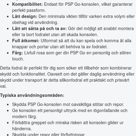
Kompatibilitet:
Endast för PSP Go-konsolen, vilket garanterar
perfekt passform.
Lätt design:
Den minimala vikten tillför varken extra volym eller
obehag vid användning.
Lätt att sätta på och ta av:
Gör det möjligt att snabbt montera
eller ta bort fodralet utan att skada konsolen.
Full åtkomst:
Utformat så att du kan spela och komma åt alla
knappar och portar utan att behöva ta av fodralet.
Färg:
Livfull rosa som ger din PSP Go en personlig och stilren
touch.
Detta fodral är perfekt för dig som söker ett tillbehör som kombinerar
skydd och funktionalitet. Oavsett om det gäller daglig användning eller
skydd under transport är detta silikonfodral ett praktiskt och prisvärt
val.
Typiska användningsområden:
Skydda PSP Go-konsolen mot oavsiktliga stötar och repor.
Ge konsolen ett personligt uttryck med en iögonfallande och
modern färg.
Förbättra greppet och minska risken att konsolen glider ur
händerna.
Skydda under resor eller förflyttningar.