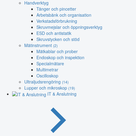
Handverktyg
Tänger och pincetter
Arbetsbänk och organisation
Verkstadsförbrukning
Skruvmejslar och öppningsverktyg
ESD och antistatik
Skruvstycken och stöd
Mätinstrument
(2)
Mätkablar och prober
Endoskop och inspektion
Specialmätare
Multimetrar
Oscilloskop
Ultraljudsrengöring
(14)
Lupper och mikroskop
(19)
IT & Anslutning