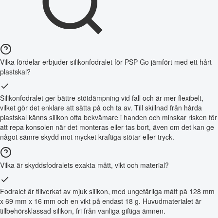
Vilka fördelar erbjuder silikonfodralet för PSP Go jämfört med ett hårt
plastskal?
Silikonfodralet ger bättre stötdämpning vid fall och är mer flexibelt,
vilket gör det enklare att sätta på och ta av. Till skillnad från hårda
plastskal känns silikon ofta bekvämare i handen och minskar risken för
att repa konsolen när det monteras eller tas bort, även om det kan ge
något sämre skydd mot mycket kraftiga stötar eller tryck.
Vilka är skyddsfodralets exakta mått, vikt och material?
Fodralet är tillverkat av mjuk silikon, med ungefärliga mått på 128 mm
x 69 mm x 16 mm och en vikt på endast 18 g. Huvudmaterialet är
tillbehörsklassad silikon, fri från vanliga giftiga ämnen.