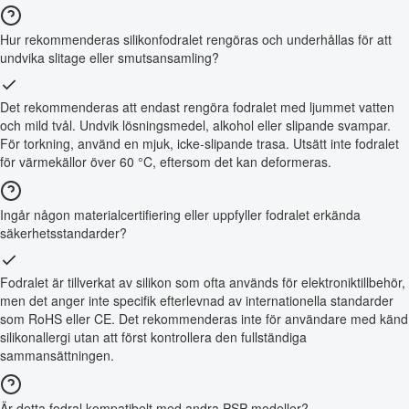
Hur rekommenderas silikonfodralet rengöras och underhållas för att
undvika slitage eller smutsansamling?
Det rekommenderas att endast rengöra fodralet med ljummet vatten
och mild tvål. Undvik lösningsmedel, alkohol eller slipande svampar.
För torkning, använd en mjuk, icke-slipande trasa. Utsätt inte fodralet
för värmekällor över 60 °C, eftersom det kan deformeras.
Ingår någon materialcertifiering eller uppfyller fodralet erkända
säkerhetsstandarder?
Fodralet är tillverkat av silikon som ofta används för elektroniktillbehör,
men det anger inte specifik efterlevnad av internationella standarder
som RoHS eller CE. Det rekommenderas inte för användare med känd
silikonallergi utan att först kontrollera den fullständiga
sammansättningen.
Är detta fodral kompatibelt med andra PSP-modeller?