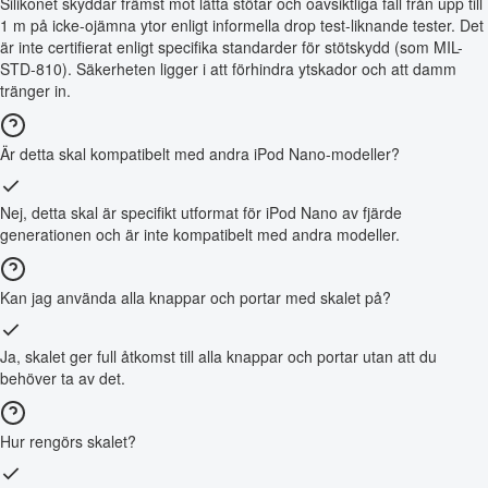
Silikonet skyddar främst mot lätta stötar och oavsiktliga fall från upp till
1 m på icke-ojämna ytor enligt informella drop test-liknande tester. Det
är inte certifierat enligt specifika standarder för stötskydd (som MIL-
STD-810). Säkerheten ligger i att förhindra ytskador och att damm
tränger in.
Är detta skal kompatibelt med andra iPod Nano-modeller?
Nej, detta skal är specifikt utformat för iPod Nano av fjärde
generationen och är inte kompatibelt med andra modeller.
Kan jag använda alla knappar och portar med skalet på?
Ja, skalet ger full åtkomst till alla knappar och portar utan att du
behöver ta av det.
Hur rengörs skalet?