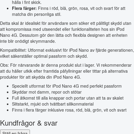
hålla i fint skick.
Flera färger:
Finns i röd, blå, grön, rosa, vit och svart för att
matcha din personliga stil.
Detta skal är idealiskt för användare som söker ett pålitligt skydd utan
att kompromissa med utseendet eller funktionaliteten hos sin iPod
Nano 4G. Dessutom gör den lätta och flexibla designen att enheten
inte blir onödigt skrymmande.
Kompatibilitet: Utformat exklusivt för iPod Nano av fjärde generationen,
vilket säkerställer optimal passform och skydd.
Obs: För närvarande är denna produkt slut i lager. Vi rekommenderar
att du håller utkik efter framtida påfyllningar eller tittar på alternativa
produkter för att skydda din iPod Nano 4G.
Speciellt utformat för iPod Nano 4G med perfekt passform
Skyddar mot damm, repor och stötar
Full åtkomst till alla knappar och portar utan att ta av skalet
Slitstarkt, mjukt och tvättbart silikonmaterial
Finns i flera färger inklusive rosa, röd, blå, grön, vit och svart
Kundfrågor & svar
Ställ en fråga