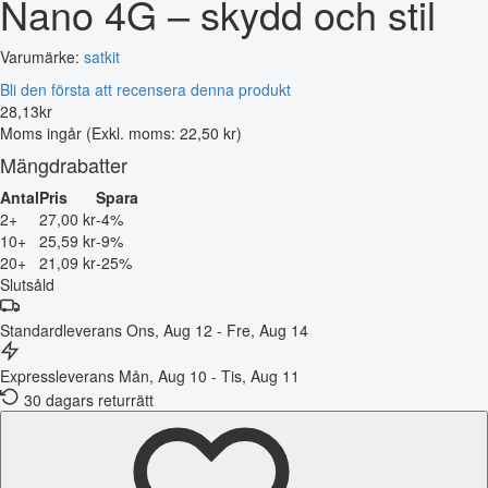
Nano 4G – skydd och stil
Varumärke:
satkit
Bli den första att recensera denna produkt
28
,
13
kr
Moms ingår
(Exkl. moms: 22,50 kr)
Mängdrabatter
Antal
Pris
Spara
2+
27,00 kr
-4%
10+
25,59 kr
-9%
20+
21,09 kr
-25%
Slutsåld
Standardleverans
Ons, Aug 12 - Fre, Aug 14
Expressleverans
Mån, Aug 10 - Tis, Aug 11
30 dagars returrätt