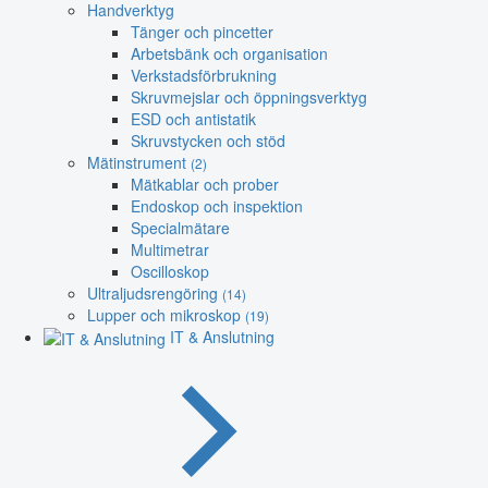
Handverktyg
Tänger och pincetter
Arbetsbänk och organisation
Verkstadsförbrukning
Skruvmejslar och öppningsverktyg
ESD och antistatik
Skruvstycken och stöd
Mätinstrument
(2)
Mätkablar och prober
Endoskop och inspektion
Specialmätare
Multimetrar
Oscilloskop
Ultraljudsrengöring
(14)
Lupper och mikroskop
(19)
IT & Anslutning