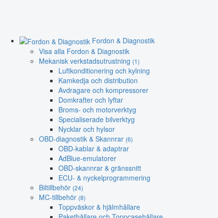
Fordon & Diagnostik
Visa alla Fordon & Diagnostik
Mekanisk verkstadsutrustning
(1)
Luftkonditionering och kylning
Kamkedja och distribution
Avdragare och kompressorer
Domkrafter och lyftar
Broms- och motorverktyg
Specialiserade bilverktyg
Nycklar och hylsor
OBD-diagnostik & Skannrar
(6)
OBD-kablar & adaptrar
AdBlue-emulatorer
OBD-skannrar & gränssnitt
ECU- & nyckelprogrammering
Biltillbehör
(24)
MC-tillbehör
(8)
Toppväskor & hjälmhållare
Pakethållare och Toppcasehållare