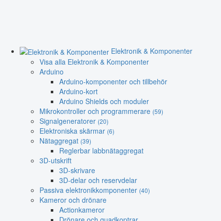
Elektronik & Komponenter
Visa alla Elektronik & Komponenter
Arduino
Arduino-komponenter och tillbehör
Arduino-kort
Arduino Shields och moduler
Mikrokontroller och programmerare
(59)
Signalgeneratorer
(20)
Elektroniska skärmar
(6)
Nätaggregat
(39)
Reglerbar labbnätaggregat
3D-utskrift
3D-skrivare
3D-delar och reservdelar
Passiva elektronikkomponenter
(40)
Kameror och drönare
Actionkameror
Drönare och quadkoptrar