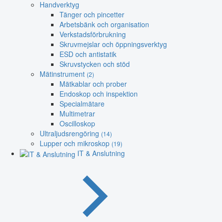
Handverktyg
Tänger och pincetter
Arbetsbänk och organisation
Verkstadsförbrukning
Skruvmejslar och öppningsverktyg
ESD och antistatik
Skruvstycken och stöd
Mätinstrument
(2)
Mätkablar och prober
Endoskop och inspektion
Specialmätare
Multimetrar
Oscilloskop
Ultraljudsrengöring
(14)
Lupper och mikroskop
(19)
IT & Anslutning