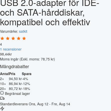
USB 2.0-adapter för IDE-
och SATA-hårddiskar,
kompatibel och effektiv
Varumärke:
satkit
4
1 recensioner
98
,
44
kr
Moms ingår
(Exkl. moms: 78,75 kr)
Mängdrabatter
Antal
Pris
Spara
2+
94,50 kr
-4%
10+
86,94 kr
-12%
20+
80,72 kr
-18%
Begränsat lager
Standardleverans
Ons, Aug 12 - Fre, Aug 14