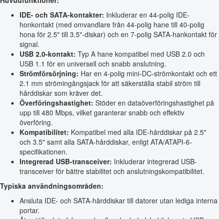
Huvudfunktioner:
IDE- och SATA-kontakter:
Inkluderar en 44-polig IDE-
honkontakt (med omvandlare från 44-polig hane till 40-polig
hona för 2.5" till 3.5"-diskar) och en 7-polig SATA-hankontakt för
signal.
USB 2.0-kontakt:
Typ A hane kompatibel med USB 2.0 och
USB 1.1 för en universell och snabb anslutning.
Strömförsörjning:
Har en 4-polig mini-DC-strömkontakt och ett
2.1 mm strömingångsjack för att säkerställa stabil ström till
hårddiskar som kräver det.
Överföringshastighet:
Stöder en dataöverföringshastighet på
upp till 480 Mbps, vilket garanterar snabb och effektiv
överföring.
Kompatibilitet:
Kompatibel med alla IDE-hårddiskar på 2.5"
och 3.5" samt alla SATA-hårddiskar, enligt ATA/ATAPI-6-
specifikationen.
Integrerad USB-transceiver:
Inkluderar integrerad USB-
transceiver för bättre stabilitet och anslutningskompatibilitet.
Typiska användningsområden:
Ansluta IDE- och SATA-hårddiskar till datorer utan lediga interna
portar.