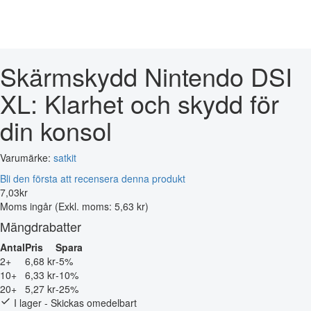
Skärmskydd Nintendo DSI
XL: Klarhet och skydd för
din konsol
Varumärke:
satkit
Bli den första att recensera denna produkt
7
,
03
kr
Moms ingår
(Exkl. moms: 5,63 kr)
Mängdrabatter
Antal
Pris
Spara
2+
6,68 kr
-5%
10+
6,33 kr
-10%
20+
5,27 kr
-25%
I lager - Skickas omedelbart