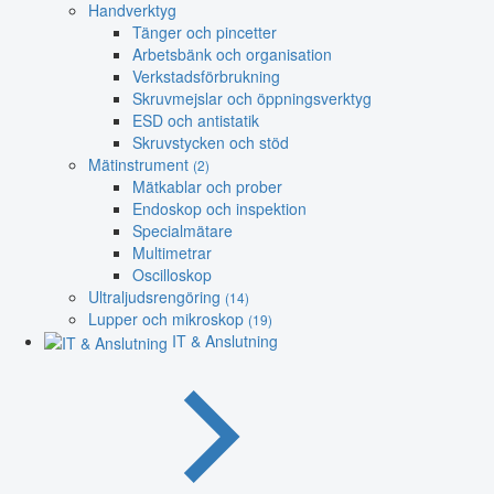
Handverktyg
Tänger och pincetter
Arbetsbänk och organisation
Verkstadsförbrukning
Skruvmejslar och öppningsverktyg
ESD och antistatik
Skruvstycken och stöd
Mätinstrument
(2)
Mätkablar och prober
Endoskop och inspektion
Specialmätare
Multimetrar
Oscilloskop
Ultraljudsrengöring
(14)
Lupper och mikroskop
(19)
IT & Anslutning