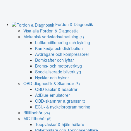
Fordon & Diagnostik
Visa alla Fordon & Diagnostik
Mekanisk verkstadsutrustning
(1)
Luftkonditionering och kylning
Kamkedja och distribution
Avdragare och kompressorer
Domkrafter och lyftar
Broms- och motorverktyg
Specialiserade bilverktyg
Nycklar och hylsor
OBD-diagnostik & Skannrar
(6)
OBD-kablar & adaptrar
AdBlue-emulatorer
OBD-skannrar & gränssnitt
ECU- & nyckelprogrammering
Biltillbehör
(24)
MC-tillbehör
(8)
Toppväskor & hjälmhållare
Pakethållare och Toppcasehållare