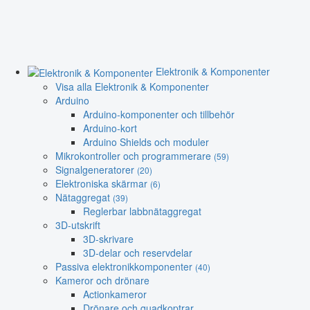
Elektronik & Komponenter
Visa alla Elektronik & Komponenter
Arduino
Arduino-komponenter och tillbehör
Arduino-kort
Arduino Shields och moduler
Mikrokontroller och programmerare
(59)
Signalgeneratorer
(20)
Elektroniska skärmar
(6)
Nätaggregat
(39)
Reglerbar labbnätaggregat
3D-utskrift
3D-skrivare
3D-delar och reservdelar
Passiva elektronikkomponenter
(40)
Kameror och drönare
Actionkameror
Drönare och quadkoptrar