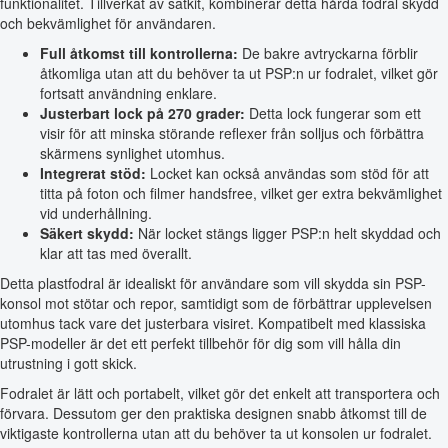
funktionalitet. Tillverkat av satkit, kombinerar detta hårda fodral skydd
och bekvämlighet för användaren.
Full åtkomst till kontrollerna:
De bakre avtryckarna förblir
åtkomliga utan att du behöver ta ut PSP:n ur fodralet, vilket gör
fortsatt användning enklare.
Justerbart lock på 270 grader:
Detta lock fungerar som ett
visir för att minska störande reflexer från solljus och förbättra
skärmens synlighet utomhus.
Integrerat stöd:
Locket kan också användas som stöd för att
titta på foton och filmer handsfree, vilket ger extra bekvämlighet
vid underhållning.
Säkert skydd:
När locket stängs ligger PSP:n helt skyddad och
klar att tas med överallt.
Detta plastfodral är idealiskt för användare som vill skydda sin PSP-
konsol mot stötar och repor, samtidigt som de förbättrar upplevelsen
utomhus tack vare det justerbara visiret. Kompatibelt med klassiska
PSP-modeller är det ett perfekt tillbehör för dig som vill hålla din
utrustning i gott skick.
Fodralet är lätt och portabelt, vilket gör det enkelt att transportera och
förvara. Dessutom ger den praktiska designen snabb åtkomst till de
viktigaste kontrollerna utan att du behöver ta ut konsolen ur fodralet.