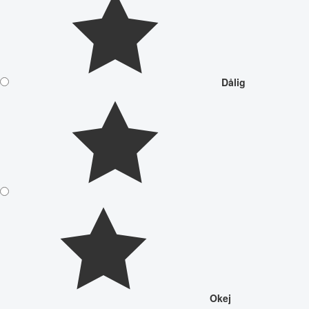
Dålig
Okej