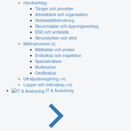
Handverktyg
Tänger och pincetter
Arbetsbänk och organisation
Verkstadsförbrukning
Skruvmejslar och öppningsverktyg
ESD och antistatik
Skruvstycken och stöd
Mätinstrument
(2)
Mätkablar och prober
Endoskop och inspektion
Specialmätare
Multimetrar
Oscilloskop
Ultraljudsrengöring
(14)
Lupper och mikroskop
(19)
IT & Anslutning