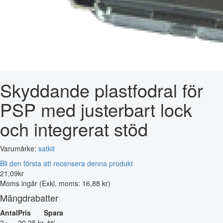
Skyddande plastfodral för
PSP med justerbart lock
och integrerat stöd
Varumärke:
satkit
Bli den första att recensera denna produkt
21
,
09
kr
Moms ingår
(Exkl. moms: 16,88 kr)
Mängdrabatter
Antal
Pris
Spara
2+
20,25 kr
-4%