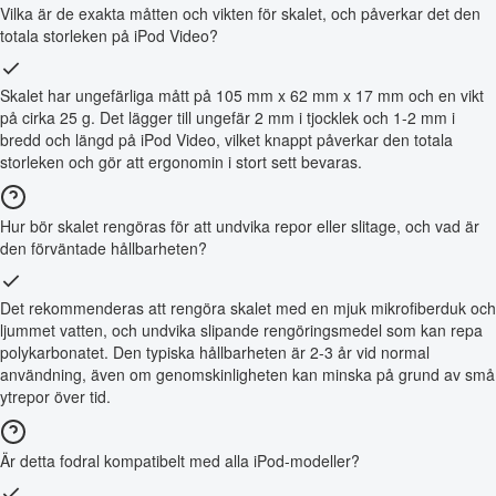
Vilka är de exakta måtten och vikten för skalet, och påverkar det den
totala storleken på iPod Video?
Skalet har ungefärliga mått på 105 mm x 62 mm x 17 mm och en vikt
på cirka 25 g. Det lägger till ungefär 2 mm i tjocklek och 1-2 mm i
bredd och längd på iPod Video, vilket knappt påverkar den totala
storleken och gör att ergonomin i stort sett bevaras.
Hur bör skalet rengöras för att undvika repor eller slitage, och vad är
den förväntade hållbarheten?
Det rekommenderas att rengöra skalet med en mjuk mikrofiberduk och
ljummet vatten, och undvika slipande rengöringsmedel som kan repa
polykarbonatet. Den typiska hållbarheten är 2-3 år vid normal
användning, även om genomskinligheten kan minska på grund av små
ytrepor över tid.
Är detta fodral kompatibelt med alla iPod-modeller?