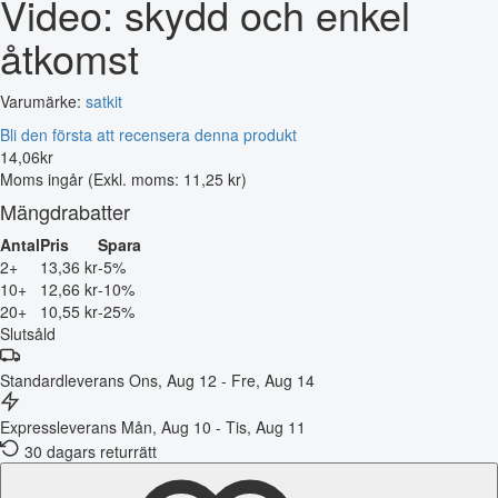
Video: skydd och enkel
åtkomst
Varumärke:
satkit
Bli den första att recensera denna produkt
14
,
06
kr
Moms ingår
(Exkl. moms: 11,25 kr)
Mängdrabatter
Antal
Pris
Spara
2+
13,36 kr
-5%
10+
12,66 kr
-10%
20+
10,55 kr
-25%
Slutsåld
Standardleverans
Ons, Aug 12 - Fre, Aug 14
Expressleverans
Mån, Aug 10 - Tis, Aug 11
30 dagars returrätt