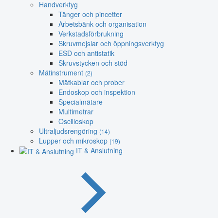
Handverktyg
Tänger och pincetter
Arbetsbänk och organisation
Verkstadsförbrukning
Skruvmejslar och öppningsverktyg
ESD och antistatik
Skruvstycken och stöd
Mätinstrument
(2)
Mätkablar och prober
Endoskop och inspektion
Specialmätare
Multimetrar
Oscilloskop
Ultraljudsrengöring
(14)
Lupper och mikroskop
(19)
IT & Anslutning