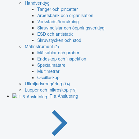
Handverktyg
Tänger och pincetter
Arbetsbänk och organisation
Verkstadsförbrukning
Skruvmejslar och öppningsverktyg
ESD och antistatik
Skruvstycken och stöd
Mätinstrument
(2)
Mätkablar och prober
Endoskop och inspektion
Specialmätare
Multimetrar
Oscilloskop
Ultraljudsrengöring
(14)
Lupper och mikroskop
(19)
IT & Anslutning