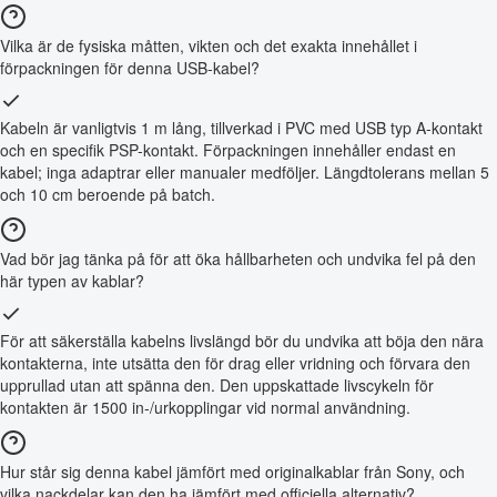
Vilka är de fysiska måtten, vikten och det exakta innehållet i
förpackningen för denna USB-kabel?
Kabeln är vanligtvis 1 m lång, tillverkad i PVC med USB typ A-kontakt
och en specifik PSP-kontakt. Förpackningen innehåller endast en
kabel; inga adaptrar eller manualer medföljer. Längdtolerans mellan 5
och 10 cm beroende på batch.
Vad bör jag tänka på för att öka hållbarheten och undvika fel på den
här typen av kablar?
För att säkerställa kabelns livslängd bör du undvika att böja den nära
kontakterna, inte utsätta den för drag eller vridning och förvara den
upprullad utan att spänna den. Den uppskattade livscykeln för
kontakten är 1500 in-/urkopplingar vid normal användning.
Hur står sig denna kabel jämfört med originalkablar från Sony, och
vilka nackdelar kan den ha jämfört med officiella alternativ?