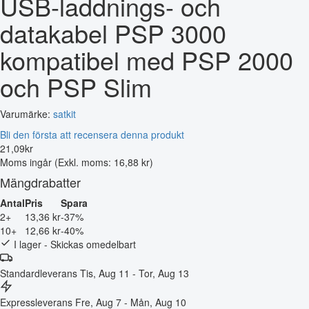
USB-laddnings- och
datakabel PSP 3000
kompatibel med PSP 2000
och PSP Slim
Varumärke:
satkit
Bli den första att recensera denna produkt
21
,
09
kr
Moms ingår
(Exkl. moms: 16,88 kr)
Mängdrabatter
Antal
Pris
Spara
2+
13,36 kr
-37%
10+
12,66 kr
-40%
I lager - Skickas omedelbart
Standardleverans
Tis, Aug 11 - Tor, Aug 13
Expressleverans
Fre, Aug 7 - Mån, Aug 10