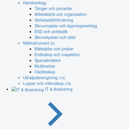
Handverktyg
Tänger och pincetter
Arbetsbänk och organisation
Verkstadsförbrukning
Skruvmejslar och öppningsverktyg
ESD och antistatik
Skruvstycken och stöd
Mätinstrument
(2)
Mätkablar och prober
Endoskop och inspektion
Specialmätare
Multimetrar
Oscilloskop
Ultraljudsrengöring
(14)
Lupper och mikroskop
(19)
IT & Anslutning