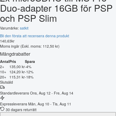
Duo-adapter 16GB för PSP
och PSP Slim
Varumärke:
satkit
Bli den första att recensera denna produkt
140
,
63
kr
Moms ingår
(Exkl. moms: 112,50 kr)
Mängdrabatter
Antal
Pris
Spara
2+
135,00 kr
-4%
10+
124,20 kr
-12%
20+
115,31 kr
-18%
Slutsåld
Standardleverans
Ons, Aug 12 - Fre, Aug 14
Expressleverans
Mån, Aug 10 - Tis, Aug 11
30 dagars returrätt