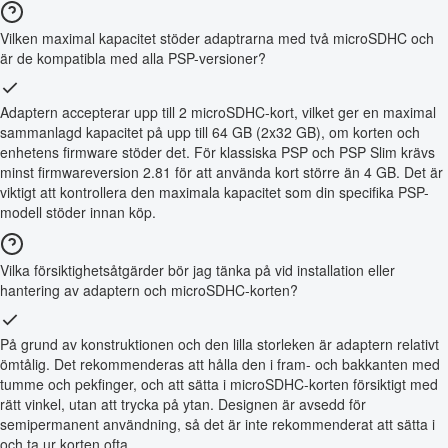
Vilken maximal kapacitet stöder adaptrarna med två microSDHC och
är de kompatibla med alla PSP-versioner?
Adaptern accepterar upp till 2 microSDHC-kort, vilket ger en maximal
sammanlagd kapacitet på upp till 64 GB (2x32 GB), om korten och
enhetens firmware stöder det. För klassiska PSP och PSP Slim krävs
minst firmwareversion 2.81 för att använda kort större än 4 GB. Det är
viktigt att kontrollera den maximala kapacitet som din specifika PSP-
modell stöder innan köp.
Vilka försiktighetsåtgärder bör jag tänka på vid installation eller
hantering av adaptern och microSDHC-korten?
På grund av konstruktionen och den lilla storleken är adaptern relativt
ömtålig. Det rekommenderas att hålla den i fram- och bakkanten med
tumme och pekfinger, och att sätta i microSDHC-korten försiktigt med
rätt vinkel, utan att trycka på ytan. Designen är avsedd för
semipermanent användning, så det är inte rekommenderat att sätta i
och ta ur korten ofta.