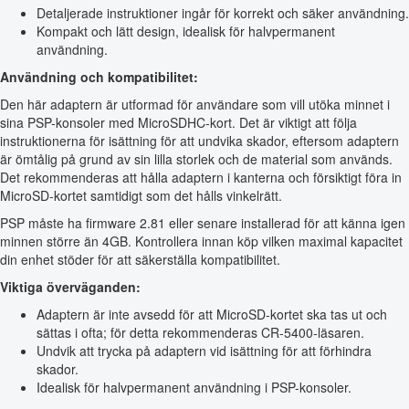
Detaljerade instruktioner ingår för korrekt och säker användning.
Kompakt och lätt design, idealisk för halvpermanent
användning.
Användning och kompatibilitet:
Den här adaptern är utformad för användare som vill utöka minnet i
sina PSP-konsoler med MicroSDHC-kort. Det är viktigt att följa
instruktionerna för isättning för att undvika skador, eftersom adaptern
är ömtålig på grund av sin lilla storlek och de material som används.
Det rekommenderas att hålla adaptern i kanterna och försiktigt föra in
MicroSD-kortet samtidigt som det hålls vinkelrätt.
PSP måste ha firmware 2.81 eller senare installerad för att känna igen
minnen större än 4GB. Kontrollera innan köp vilken maximal kapacitet
din enhet stöder för att säkerställa kompatibilitet.
Viktiga överväganden:
Adaptern är inte avsedd för att MicroSD-kortet ska tas ut och
sättas i ofta; för detta rekommenderas CR-5400-läsaren.
Undvik att trycka på adaptern vid isättning för att förhindra
skador.
Idealisk för halvpermanent användning i PSP-konsoler.