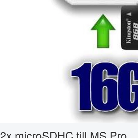
2x microSDHC till MS Pro