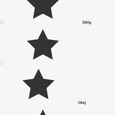
Dålig
Okej