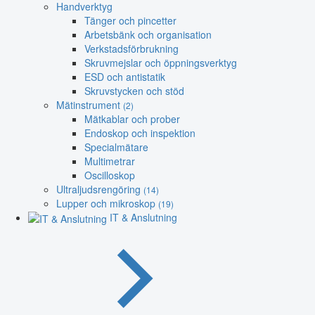
Handverktyg
Tänger och pincetter
Arbetsbänk och organisation
Verkstadsförbrukning
Skruvmejslar och öppningsverktyg
ESD och antistatik
Skruvstycken och stöd
Mätinstrument
(2)
Mätkablar och prober
Endoskop och inspektion
Specialmätare
Multimetrar
Oscilloskop
Ultraljudsrengöring
(14)
Lupper och mikroskop
(19)
IT & Anslutning