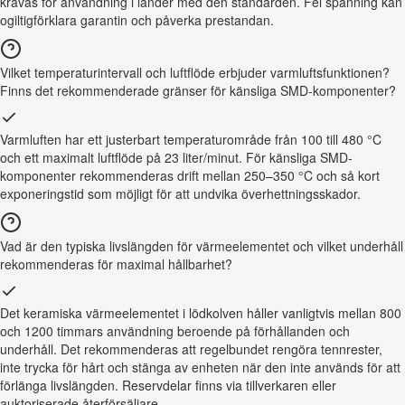
krävas för användning i länder med den standarden. Fel spänning kan
ogiltigförklara garantin och påverka prestandan.
Vilket temperaturintervall och luftflöde erbjuder varmluftsfunktionen?
Finns det rekommenderade gränser för känsliga SMD-komponenter?
Varmluften har ett justerbart temperaturområde från 100 till 480 °C
och ett maximalt luftflöde på 23 liter/minut. För känsliga SMD-
komponenter rekommenderas drift mellan 250–350 °C och så kort
exponeringstid som möjligt för att undvika överhettningsskador.
Vad är den typiska livslängden för värmeelementet och vilket underhåll
rekommenderas för maximal hållbarhet?
Det keramiska värmeelementet i lödkolven håller vanligtvis mellan 800
och 1200 timmars användning beroende på förhållanden och
underhåll. Det rekommenderas att regelbundet rengöra tennrester,
inte trycka för hårt och stänga av enheten när den inte används för att
förlänga livslängden. Reservdelar finns via tillverkaren eller
auktoriserade återförsäljare.