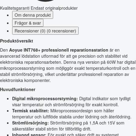
Kvalitetsgaranti
Endast originalprodukter
Om denna produkt
Frågor & svar
Recensioner (0) (0 recensioner)
Produktöversikt
Den
Aoyue INT768+ professionell reparationsstation
är en
avancerad lödstation utformad för att ge precision och stabilitet vid
elektroniska reparationsarbeten. Denna nya version på 60W har digital
mikroprocessorstyrning som möjliggör exakt temperaturkontroll och en
stabil strömförsörjning, vilket underlättar professionell reparation av
elektroniska komponenter.
Huvudfunktioner
Digital mikroprocessorstyrning:
Digital indikator som tydligt
visar temperatur och strömförsörjning för exakt kontroll.
Termisk stabilitet:
Mikroprocessordesign som håller
temperatur och luftflöde stabila under lödning och återlödning.
Strömförsörjning:
Strömförsörjning på 1,5A och 15V som
säkerställer stabil ström för tillförlitlig drift.
Inbyggd sensor:
För exakt och säker drift av systemet.