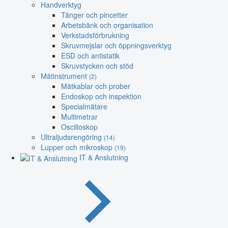
Handverktyg
Tänger och pincetter
Arbetsbänk och organisation
Verkstadsförbrukning
Skruvmejslar och öppningsverktyg
ESD och antistatik
Skruvstycken och stöd
Mätinstrument
(2)
Mätkablar och prober
Endoskop och inspektion
Specialmätare
Multimetrar
Oscilloskop
Ultraljudsrengöring
(14)
Lupper och mikroskop
(19)
IT & Anslutning