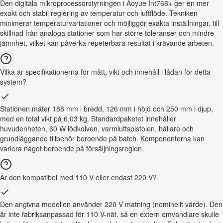
Den digitala mikroprocessorstyrningen i Aoyue Int768+ ger en mer
exakt och stabil reglering av temperatur och luftflöde. Tekniken
minimerar temperaturvariationer och möjliggör exakta inställningar, till
skillnad från analoga stationer som har större toleranser och mindre
jämnhet, vilket kan påverka repeterbara resultat i krävande arbeten.
Vilka är specifikationerna för mått, vikt och innehåll i lådan för detta
system?
Stationen mäter 188 mm i bredd, 126 mm i höjd och 250 mm i djup,
med en total vikt på 6,03 kg. Standardpaketet innehåller
huvudenheten, 60 W lödkolven, varmluftspistolen, hållare och
grundläggande tillbehör beroende på batch. Komponenterna kan
variera något beroende på försäljningsregion.
Är den kompatibel med 110 V eller endast 220 V?
Den angivna modellen använder 220 V matning (nominellt värde). Den
är inte fabriksanpassad för 110 V-nät, så en extern omvandlare skulle