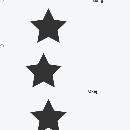
Dålig
Okej