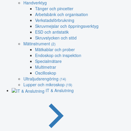
Handverktyg
Tänger och pincetter
Arbetsbänk och organisation
Verkstadsförbrukning
Skruvmejslar och öppningsverktyg
ESD och antistatik
Skruvstycken och stöd
Mätinstrument
(2)
Mätkablar och prober
Endoskop och inspektion
Specialmätare
Multimetrar
Oscilloskop
Ultraljudsrengöring
(14)
Lupper och mikroskop
(19)
IT & Anslutning