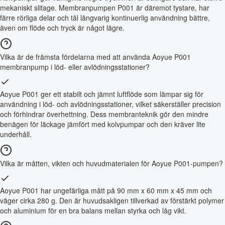
mekaniskt slitage. Membranpumpen P001 är däremot tystare, har
färre rörliga delar och tål långvarig kontinuerlig användning bättre,
även om flöde och tryck är något lägre.
Vilka är de främsta fördelarna med att använda Aoyue P001
membranpump i löd- eller avlödningsstationer?
Aoyue P001 ger ett stabilt och jämnt luftflöde som lämpar sig för
användning i löd- och avlödningsstationer, vilket säkerställer precision
och förhindrar överhettning. Dess membranteknik gör den mindre
benägen för läckage jämfört med kolvpumpar och den kräver lite
underhåll.
Vilka är måtten, vikten och huvudmaterialen för Aoyue P001-pumpen?
Aoyue P001 har ungefärliga mått på 90 mm x 60 mm x 45 mm och
väger cirka 280 g. Den är huvudsakligen tillverkad av förstärkt polymer
och aluminium för en bra balans mellan styrka och låg vikt.